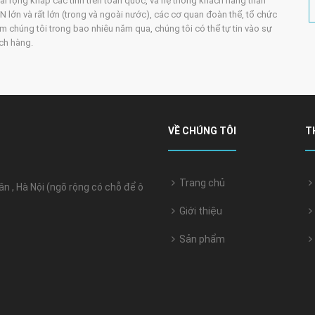
trải rộng khắp các tỉnh trên toàn quốc, và hệ thống khách hàng thân
 lớn và rất lớn (trong và ngoài nước), các cơ quan đoàn thể, tổ chức
m chúng tôi trong bao nhiêu năm qua, chúng tôi có thể tự tin vào sự
ách hàng.
VỀ CHÚNG TÔI
T
Trang chủ
 , Hà Nội (ngõ rộng có chỗ để ô
Giới thiệu
Sản phẩm