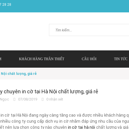
7 28 28
M
KHÁCH HÀNG THÂN THIẾT
CÂU HỎI
TIN TỨC
 Nội chất lượng, giá rẻ
y chuyên in cờ tại Hà Nội chất lượng, giá rẻ
Ngọc
07/08/2019
0 nhận xét
in cờ tại Hà Nội đang ngày càng tăng cao và được nhiều khách hàng qu
 nhiều công ty cung cấp dịch vụ in cờ nhằm đáp ứng nhu cầu của ngườ
iết nên lựa chọn công ty nào chuyên
in cờ tại hà nội
chất lượng và giá 