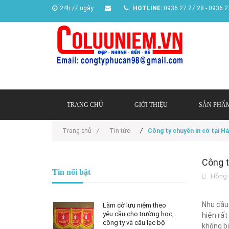
24h /7 ngày
HOTLINE:
0936 27 27 28 - 0936 2
TRANG CHỦ
GIỚI THIỆU
SẢN PHẨ
Trang chủ
/
Tin tức
/
Công ty chuyên in cờ tại Hà
Công t
Tin nổi bật
Hồng 
Nhu cầu 
Làm cờ lưu niệm theo
yêu cầu cho trường học,
hiện rất
công ty và câu lạc bộ
không b