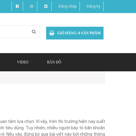
Đăng nhập
Đăng ký
GIỎ HÀNG:
0
SẢN PHẨM
VIDEO
BẢN ĐỒ
an tâm lựa chọn. Vì vậy, trên thị trường hiện nay xuất
i tiêu dùng. Tuy nhiên, nhiều người bày tỏ băn khoăn
rẻ. Nếu vậy, đừng bỏ qua bài viết này bởi những thông