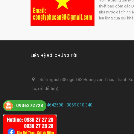
Với hệ thống đại lý 
thiết bao gồm các DN
nhà nước đã tín nhiệ
hài lòng của quí kh
LIÊN HỆ VỚI CHÚNG TÔI
Số 6 ngách 38 ngõ 183 Hoàng văn Thái, Thanh Xuân
tô, rất dễ tìm)
0384642598 - 0869 810 340
0936272728
24h /7 ngày