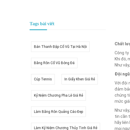
Tags bài viết
Chất lượ
Bán Thanh Đập Cổ Vũ Tại Hà Nội
Công ty 
Khi đó,
Băng Rôn Cổ Vũ Bóng Đá
Như vậy,
Đội ngũ
Cúp Tennis
In Giấy Khen Giá Rẻ
Với đội
đảm bảo
chúng t
Kỷ Niệm Chương Pha Lê Giá Rẻ
mức giá 
Như vậy,
Làm Băng Rôn Quảng Cáo Đẹp
tin cần 
hãy liên
Làm Kỷ Niệm Chương Thủy Tinh Giá Rẻ
mọi ngườ