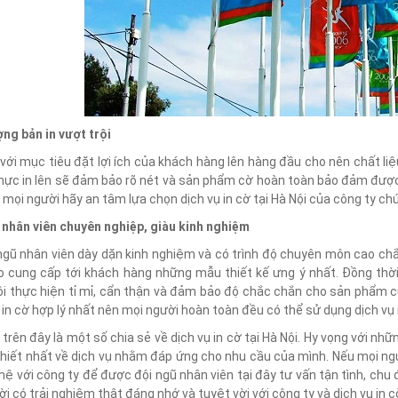
ng bản in vượt trội
với mục tiêu đặt lợi ích của khách hàng lên hàng đầu cho nên chất li
 mực in lên sẽ đảm bảo rõ nét và sản phẩm cờ hoàn toàn bảo đảm được
 mọi người hãy an tâm lựa chọn dịch vụ in cờ tại Hà Nội của công ty chú
 nhân viên chuyên nghiệp, giàu kinh nghiệm
 ngũ nhân viên dày dặn kinh nghiệm và có trình độ chuyên môn cao ch
 cung cấp tới khách hàng những mẫu thiết kế ưng ý nhất. Đồng thời
ôi thực hiện tỉ mỉ, cẩn thận và đảm bảo độ chắc chắn cho sản phẩm 
in cờ hợp lý nhất nên mọi người hoàn toàn đều có thể sử dụng dịch vụ in
 trên đây là một số chia sẻ về dịch vụ in cờ tại Hà Nội. Hy vọng với n
thiết nhất về dịch vụ nhằm đáp ứng cho nhu cầu của mình. Nếu mọi ngư
 hệ với công ty để được đội ngũ nhân viên tại đây tư vấn tận tình, ch
i có trải nghiệm thật đáng nhớ và tuyệt vời với công ty và dịch vụ in cờ