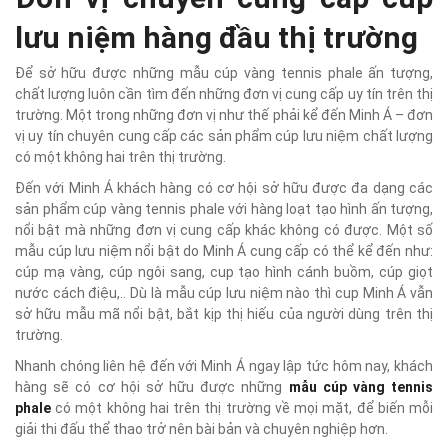
lưu niệm hàng đầu thị trường
Để sở hữu được những mẫu cúp vàng tennis phale ấn tượng,
chất lượng luôn cần tìm đến những đơn vị cung cấp uy tín trên thị
trường. Một trong những đơn vị như thế phải kể đến Minh Á – đơn
vị uy tín chuyên cung cấp các sản phẩm cúp lưu niệm chất lượng
có một không hai trên thị trường.
Đến với Minh Á khách hàng có cơ hội sở hữu được đa dạng các
sản phẩm cúp vàng tennis phale với hàng loạt tạo hình ấn tượng,
nổi bật mà những đơn vị cung cấp khác không có được. Một số
mẫu cúp lưu niệm nổi bật do Minh Á cung cấp có thể kể đến như:
cúp mạ vàng, cúp ngôi sang, cup tạo hình cánh buồm, cúp giọt
nước cách điệu,.. Dù là mẫu cúp lưu niệm nào thì cup Minh Á vẫn
sở hữu mẫu mã nổi bật, bắt kịp thị hiếu của người dùng trên thị
trường.
Nhanh chóng liên hệ đến với Minh Á ngay lập tức hôm nay, khách
hàng sẽ có cơ hội sở hữu được những
mẫu cúp vàng tennis
phale
có một không hai trên thị trường về mọi mặt, để biến mỗi
giải thi đấu thể thao trở nên bài bản và chuyên nghiệp hơn.