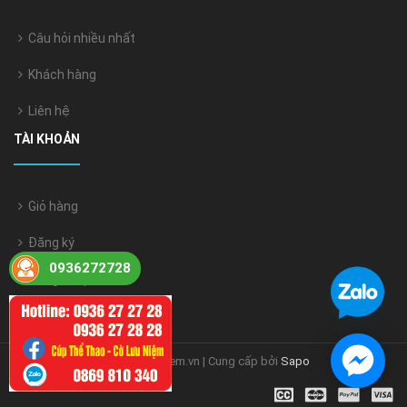
Câu hỏi nhiều nhất
Khách hàng
Liên hệ
TÀI KHOẢN
Giỏ hàng
Đăng ký
0936272728
Đăng nhập
© Bản quyền thuộc về coluuniem.vn | Cung cấp bởi
Sapo