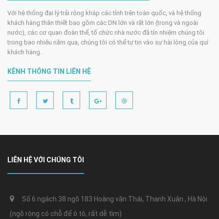
Với hệ thống đại lý trải rộng khắp các tỉnh trên toàn quốc, và hệ thống
khách hàng thân thiết bao gồm các DN lớn và rất lớn (trong và ngoài
nước), các cơ quan đoàn thể, tổ chức nhà nước đã tín nhiệm chúng tôi
trong bao nhiêu năm qua, chúng tôi có thể tự tin vào sự hài lòng của quí
khách hàng.
KÊNH THÔNG TIN LIÊN HỆ
LIÊN HỆ VỚI CHÚNG TÔI
Số 6 ngách 38 ngõ 183 Hoàng văn Thái, Thanh Xuân , Hà Nội
(ngõ rộng có chỗ để ô tô, rất dễ tìm)