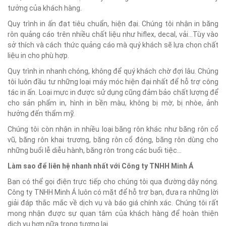
tưởng của khách hàng.
Quy trình in ấn đạt tiêu chuẩn, hiện đại. Chúng tôi nhận in băng
rôn quảng cáo trên nhiều chất liệu như hiflex, decal, vải...Tùy vào
sở thích và cách thức quảng cáo mà quý khách sẽ lựa chọn chất
liệu in cho phù hợp.
Quy trình in nhanh chóng, không để quý khách chờ đợi lâu. Chúng
tôi luôn đầu tư những loại máy móc hiện đại nhất để hỗ trợ công
tác in ấn. Loại mực in được sử dụng cũng đảm bảo chất lượng để
cho sản phẩm in, hình in bền màu, không bị mờ, bị nhòe, ảnh
hưởng đến thẩm mỹ.
Chúng tôi còn nhận in nhiều loại băng rôn khác như băng rôn cổ
vũ, băng rôn khai trương, băng rôn cổ động, băng rôn dùng cho
những buổi lễ diễu hành, băng rôn trong các buổi tiệc...
Làm sao để liên hệ nhanh nhất với Công ty TNHH Minh Á
Bạn có thể gọi điện trực tiếp cho chúng tôi qua đường dây nóng.
Công ty TNHH Minh Á luôn có mặt để hỗ trợ bạn, đưa ra những lời
giải đáp thắc mắc về dịch vụ và báo giá chính xác. Chúng tôi rất
mong nhận được sự quan tâm của khách hàng để hoàn thiện
dịch vụ hơn nữa trong tương lai.