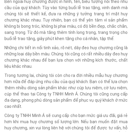
Bên ngoài huy chương được in hình, tên, biểu tượng nổi theo nhu
cầu của quý khách. Tùy vào từng buổi lễ trao tặng, vinh danh mà
chúng tôi sẽ thiết kế, đưa ra những ý tưởng trang trí mặt huy
chương khác nhau. Tuy nhiên, bạn có thể yên tâm vì sản phẩm
không bị bong tróc, không bị phai màu, có độ bền đẹp, chắc chắn,
sang trọng. Từ đó mà tăng thêm tính long trọng, trang trọng cho
buổi lễ trao tặng, giây phút khen tặng cho cá nhân, tập thể.
Những chi tiết in nổi tinh xảo, rõ nét, dây đeo huy chương cũng là
những loại dây bền màu. Chúng tôi cũng có rất nhiều dây đeo huy
chương khác nhau để bạn lựa chọn với những kích thước, chất
liệu khác nhau.
Trong tương lai, chúng tôi còn cho ra đời nhiều mẫu huy chương
hơn nữa để đáp ứng nhu cầu của quý khách. Bạn có thể lựa chọn
thêm nhiều dòng sản phẩm khác như cúp lưu niệm, cờ lưu niệm,
cúp thể thao tại Công ty TNHH Minh Á. Chúng tôi cũng cung cấp
đa dạng, phong phú dòng sản phẩm để phục vụ quý khách ở mức
cao nhất.
Công ty TNHH Minh Á sẽ cung cấp cho bạn mức giá ưu đãi, giá rẻ
hơn khi mua huy chương số lượng lớn. Nếu bạn muốn đặt mua
huy chương, xin vui lòng liên hệ với chúng tôi để được tư vấn, hỗ