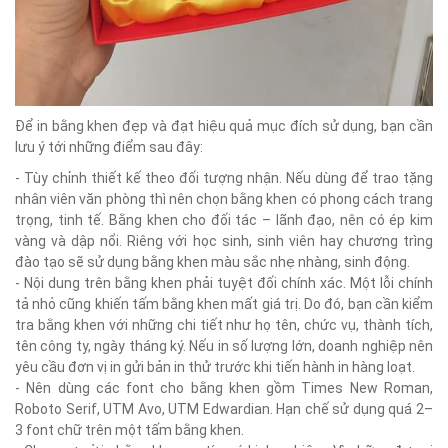
Để in bằng khen đẹp và đạt hiệu quả mục đích sử dụng, bạn cần
lưu ý tới những điểm sau đây:
- Tùy chỉnh thiết kế theo đối tượng nhận. Nếu dùng để trao tặng
nhân viên văn phòng thì nên chọn bằng khen có phong cách trang
trọng, tinh tế. Bằng khen cho đối tác – lãnh đạo, nên có ép kim
vàng và dập nổi. Riêng với học sinh, sinh viên hay chương trìng
đào tạo sẽ sử dụng bằng khen màu sắc nhẹ nhàng, sinh động.
- Nội dung trên bằng khen phải tuyệt đối chính xác. Một lỗi chính
tả nhỏ cũng khiến tấm bằng khen mất giá trị. Do đó, bạn cần kiểm
tra bằng khen với những chi tiết như họ tên, chức vụ, thành tích,
tên công ty, ngày tháng ký. Nếu in số lượng lớn, doanh nghiệp nên
yêu cầu đơn vị in gửi bản in thử trước khi tiến hành in hàng loạt.
- Nên dùng các font cho bằng khen gồm Times New Roman,
Roboto Serif, UTM Avo, UTM Edwardian. Hạn chế sử dụng quá 2–
3 font chữ trên một tấm bằng khen.