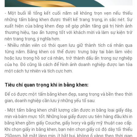
- Một buổi lễ tổng kết cuối năm sẽ không trọn vẹn nếu thiếu
những tấm bằng khen được thiết kế trang trọng, in sắc nét. Sự
xuất hiện của bằng khen đẹp sẽ góp phần tăng giá trị hình ảnh
thương hiệu, tạo ấn tượng tốt với khách mời và làm sự kiện trở
nên trang trọng, ý nghĩa hơn.
- Nhiều nhân viên có thói quen lưu giữ thành tích cá nhân qua
từng năm. Bằng khen có thể được trưng bày tại bàn làm việc
hoặc lưu trong hồ sơ cá nhân, trở thành dấu ấn trong sự nghiệp
của họ. Đó cũng là cách để hình ảnh doanh nghiệp được lan tỏa
một cách tự nhiên và tích cực hơn.
Tiêu chí quan trọng khi in bằng khen:
Để có được một tấm bằng khen đẹp, sang trọng và bền theo thời
gian, doanh nghiệp cần lưu ý những yếu tố sau:
- Một tấm bằng khen chất lượng cần được in bằng loại giấy dày,
mịn và bám mực tốt. Những loại giấy được ưu tiên hàng đầu khi in
bằng khen gồm giấy Couche, giấy Ivory và giấy mỹ thuật cao cấp.
Khi chọn giấy in bằng khen, bạn nên chọn giấy có độ dày tối thiểu
250gsm, bề mặt láng mịn, ít bắt bụi, không ố vàng theo thời gian