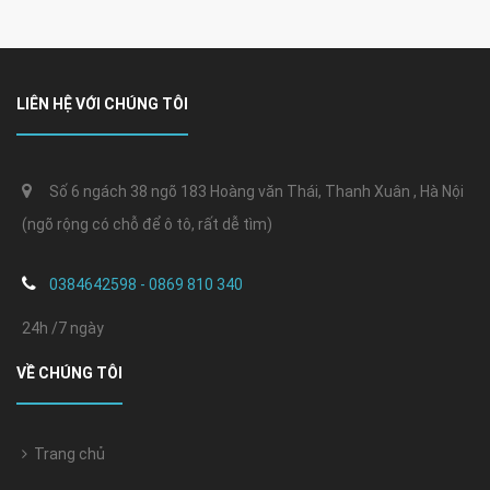
LIÊN HỆ VỚI CHÚNG TÔI
Số 6 ngách 38 ngõ 183 Hoàng văn Thái, Thanh Xuân , Hà Nội
(ngõ rộng có chỗ để ô tô, rất dễ tìm)
0384642598 - 0869 810 340
24h /7 ngày
VỀ CHÚNG TÔI
Trang chủ