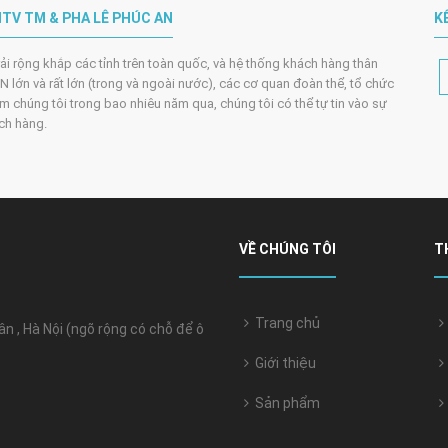
TV TM & PHA LÊ PHÚC AN
K
trải rộng khắp các tỉnh trên toàn quốc, và hệ thống khách hàng thân
 lớn và rất lớn (trong và ngoài nước), các cơ quan đoàn thể, tổ chức
m chúng tôi trong bao nhiêu năm qua, chúng tôi có thể tự tin vào sự
ách hàng.
VỀ CHÚNG TÔI
T
Trang chủ
 , Hà Nội (ngõ rộng có chỗ để ô
Giới thiệu
Sản phẩm