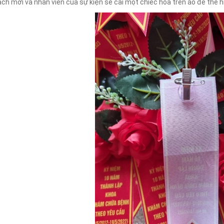
ách mời và nhân viên của sự kiện sẽ cài một chiếc hoa trên áo để thể h