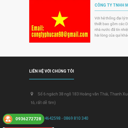
CÔNG TY TNHH M
Với hệ thống đại lý 
thiết bao gồm các DN
nhà nước đã tín nhiệ
hài lòng của quí kh
LIÊN HỆ VỚI CHÚNG TÔI
Số 6 ngách 38 ngõ 183 Hoàng văn Thái, Thanh Xuân
tô, rất dễ tìm)
0384642598 - 0869 810 340
0936272728