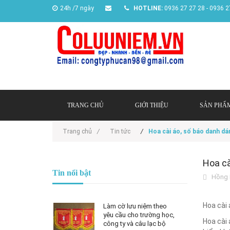
24h /7 ngày
HOTLINE:
0936 27 27 28 - 0936 2
TRANG CHỦ
GIỚI THIỆU
SẢN PHẨ
Trang chủ
/
Tin tức
/
Hoa cài áo, số báo danh dán
Hoa cà
Tin nổi bật
Hồng 
Hoa cài 
Làm cờ lưu niệm theo
yêu cầu cho trường học,
Hoa cài 
công ty và câu lạc bộ