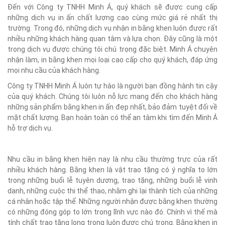
Đến với Công ty TNHH Minh Á, quý khách sẽ được cung cấp
những dịch vụ in ấn chất lượng cao cùng mức giá rẻ nhất thị
trường. Trong đó, những dịch vụ nhận in bằng khen luôn được rất
nhiều những khách hàng quan tâm và lựa chọn. Đây cũng là một
trong dịch vụ được chúng tôi chú trọng đặc biệt. Minh Á chuyên
nhận làm, in bằng khen mọi loại cao cấp cho quý khách, đáp ứng
mọi nhu cầu của khách hàng.
Công ty TNHH Minh Á luôn tự hào là người bạn đồng hành tin cậy
của quý khách. Chúng tôi luôn nỗ lực mang đến cho khách hàng
những sản phẩm bằng khen in ấn đẹp nhất, bảo đảm tuyệt đối về
mặt chất lượng. Bạn hoàn toàn có thể an tâm khi tìm đến Minh Á
hỗ trợ dịch vụ.
Nhu cầu in bằng khen hiện nay là nhu cầu thường trực của rất
nhiều khách hàng. Bằng khen là vật trao tặng có ý nghĩa to lớn
trong những buổi lễ tuyên dương, trao tặng, những buổi lễ vinh
danh, những cuộc thi thể thao, nhằm ghi lại thành tích của những
cá nhân hoặc tập thể. Những người nhận được bằng khen thường
có những đóng góp to lớn trong lĩnh vực nào đó. Chính vì thế mà
tính chất trao tặng long trọng luôn được chú trọng. Bằng khen in