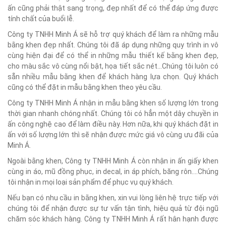
ấn cũng phải thật sang trọng, đẹp nhất để có thể đáp ứng được
tính chất của buổi lễ.
Công ty TNHH Minh Á sẽ hỗ trợ quý khách để làm ra những mẫu
bằng khen đẹp nhất. Chúng tôi đã áp dụng những quy trình in vô
cùng hiện đại để có thể in những mẫu thiết kế bằng khen đẹp,
cho màu sắc vô cùng nổi bật, họa tiết sắc nét...Chúng tôi luôn có
sẵn nhiều mẫu bằng khen để khách hàng lựa chọn. Quý khách
cũng có thể đặt in mẫu bằng khen theo yêu cầu.
Công ty TNHH Minh Á nhận in mẫu bằng khen số lượng lớn trong
thời gian nhanh chóng nhất. Chúng tôi có hẳn một dây chuyền in
ấn công nghệ cao để làm điều này. Hơn nữa, khi quý khách đặt in
ấn với số lượng lớn thì sẽ nhận được mức giá vô cùng ưu đãi của
Minh Á.
Ngoài bằng khen, Công ty TNHH Minh Á còn nhận in ấn giấy khen
cùng in áo, mũ đồng phục, in decal, in áp phích, băng rôn....Chúng
tôi nhận in mọi loại sản phẩm để phục vụ quý khách.
Nếu bạn có nhu cầu in bằng khen, xin vui lòng liên hệ trực tiếp với
chúng tôi để nhận được sự tư vấn tận tình, hiệu quả từ đội ngũ
chăm sóc khách hàng. Công ty TNHH Minh Á rất hân hạnh được