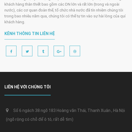
khách hàng thân thiết bao gồm các DN lớn và rất lớn (trong và ngoài
nước), các cơ quan đoàn thể, tổ chức nhà nước đã tín nhiệm chúng tôi
trong bao nhiêu năm qua, chúng tôi có thể tự tin vào sự hài lòng của quí
khách hàng.
KÊNH THÔNG TIN LIÊN HỆ
LIÊN HỆ VỚI CHÚNG TÔI
Số 6 ngách 38 ngõ 183 Hoàng văn Thái, Thanh Xuân , Hà Nội
(ngõ rộng có chỗ để ô tô, rất dễ tìm)