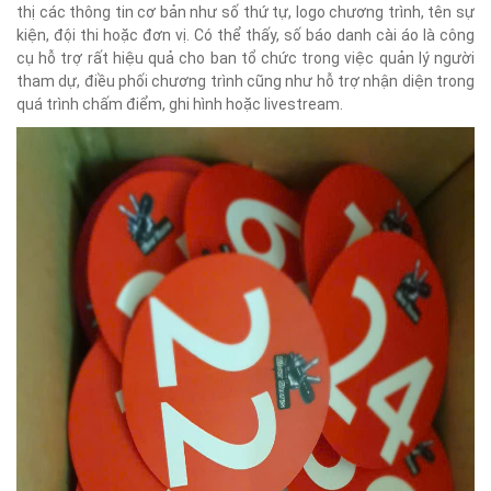
thị các thông tin cơ bản như số thứ tự, logo chương trình, tên sự
kiện, đội thi hoặc đơn vị. Có thể thấy, số báo danh cài áo là công
cụ hỗ trợ rất hiệu quả cho ban tổ chức trong việc quản lý người
tham dự, điều phối chương trình cũng như hỗ trợ nhận diện trong
quá trình chấm điểm, ghi hình hoặc livestream.