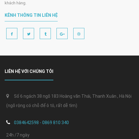
khách hàng.
KÊNH THÔNG TIN LIÊN HỆ
LIÊN HỆ VỚI CHÚNG TÔI
Số 6 ngách 38 ngõ 183 Hoàng văn Thái, Thanh Xuân , Hà Nội
(ngõ rộng có chỗ để ô tô, rất dễ tìm)
0384642598 - 0869 810 340
24h /7 ngày