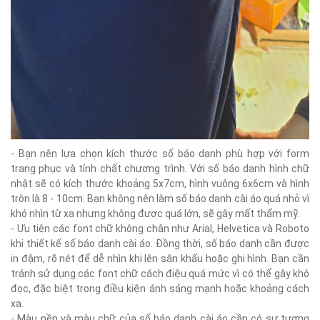
- Bạn nên lựa chọn kích thước số báo danh phù hợp với form
trang phục và tính chất chương trình. Với số báo danh hình chữ
nhật sẽ có kích thước khoảng 5x7cm, hình vuông 6x6cm và hình
tròn là 8 - 10cm. Bạn không nên làm số báo danh cài áo quá nhỏ vì
khó nhìn từ xa nhưng không được quá lớn, sẽ gây mất thẩm mỹ.
- Ưu tiên các font chữ không chân như Arial, Helvetica và Roboto
khi thiết kế số báo danh cài áo. Đồng thời, số báo danh cần được
in đậm, rõ nét để dễ nhìn khi lên sân khấu hoặc ghi hình. Bạn cần
tránh sử dụng các font chữ cách điệu quá mức vì có thể gây khó
đọc, đặc biệt trong điều kiện ánh sáng mạnh hoặc khoảng cách
xa.
- Màu nền và màu chữ của số báo danh cài áo cần có sự tương