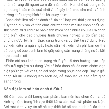
phản rõ ràng để người xem dễ nhận diện. Hạn chế sử dụng màu
dạ quang hoặc màu quá chói vì dễ gây khó chịu cho mắt và ảnh
hưởng chất lượng hình ảnh khi quay phim.
- Chọn chất liệu số báo danh cài áo phù hợp với thời gian sử dụng.
Tùy theo quy mô và tính chất chương trình mà lựa chọn chất liệu
thích hợp. Ví dụ như số báo danh mica hoặc nhựa PVC là lựa chọn
phổ biến cho các chương trình chuyên nghiệp vì độ bền cao,
chống nước tốt, hình thức sang trọng và có thể tái sử dụng. Nếu
sự kiện diễn ra ngắn ngày hoặc cần tiết kiệm chi phí, bạn có thể
sử dụng số báo danh làm từ giấy cứng cán màng chống nước kết
hợp decal in số.
- Phần cài sau khá quan trọng và là yếu tố ảnh hưởng trực tiếp
đến trải nghiệm sử dụng. Với số báo danh cài áo nam châm đặc
biệt phù hợp với vest, áo dài hoặc trang phục cao cấp. Đây là giải
pháp tối ưu vì không làm rách áo, dễ tháo lắp và tạo cảm giác
sang trọng.
Nên đặt làm số báo danh ở đâu?
Để đảm bảo chất lượng sản phẩm, bạn nên lựa chọn đơn vị có
kinh nghiệm trong lĩnh vực thiết kế và sản xuất vật phẩm sự kiện.
Bởi một đơn vị uy tín sẽ hỗ trợ thiết kế số báo danh cài áo theo