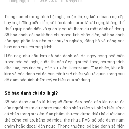
Hồng Ngọc
10/06/2026
0 nhận xét
Trong các chương trình hội nghị, cuộc thi, sự kiện doanh nghiệp
hay hoạt động biểu diễn, số báo danh cài áo là vật dụng không thể
thiếu giúp nhận diện và quản lý người tham dự một cách dễ dàng.
Số báo danh cài áo không chỉ mang tính nhận diện, số báo danh
còn góp phần tạo nên sự chuyên nghiệp, đồng bộ và nâng cao
hình ảnh của chương trình.
Hiện nay, nhu cầu làm số báo danh cài áo ngày càng phổ biến
trong các hội nghị, cuộc thi sắc đẹp, giải thể thao, chương trình
đào tạo, casting hay các sự kiện livestream. Tuy nhiên, khi đặt
làm số báo danh cài áo bạn cần lưu ý nhiều yếu tố quan trọng sau
để đảm bảo tính thẩm mỹ và hiệu quả sử dụng,.
Số báo danh cài áo là gì?
Số báo danh cài áo là bảng số được đeo hoặc gắn lên ngực áo
của người tham dự nhằm mục đích nhận diện và phân biệt từng
cá nhân trong sự kiện. Sản phẩm thường được thiết kế dưới dạng
thẻ cứng cài áo, bảng số mica, thẻ nhựa PVC, số báo danh nam
châm hoặc decal dán ngực. Thông thường, số báo danh sẽ hiển