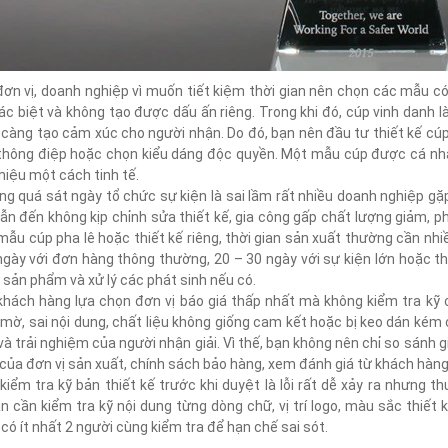
đơn vị, doanh nghiệp vì muốn tiết kiệm thời gian nên chọn các mẫu có
ác biệt và không tạo được dấu ấn riêng. Trong khi đó, cúp vinh danh l
 càng tạo cảm xúc cho người nhận. Do đó, bạn nên đầu tư thiết kế cúp
 thông điệp hoặc chọn kiểu dáng độc quyền. Một mẫu cúp được cá n
iệu một cách tinh tế.
ng quá sát ngày tổ chức sự kiện là sai lầm rất nhiều doanh nghiệp gặ
ẫn đến không kịp chỉnh sửa thiết kế, gia công gấp chất lượng giảm, p
mẫu cúp pha lê hoặc thiết kế riêng, thời gian sản xuất thường cần nh
ngày với đơn hàng thông thường, 20 – 30 ngày với sự kiện lớn hoặc th
 sản phẩm và xử lý các phát sinh nếu có.
khách hàng lựa chọn đơn vị báo giá thấp nhất mà không kiểm tra kỹ c
 mờ, sai nội dung, chất liệu không giống cam kết hoặc bị keo dán kém
và trải nghiệm của người nhận giải. Vì thế, bạn không nên chỉ so sánh
ủa đơn vị sản xuất, chính sách bảo hàng, xem đánh giá từ khách hàng 
kiểm tra kỹ bản thiết kế trước khi duyệt là lỗi rất dễ xảy ra nhưng 
n cần kiểm tra kỹ nội dung từng dòng chữ, vị trí logo, màu sắc thiết
có ít nhất 2 người cùng kiểm tra để hạn chế sai sót.