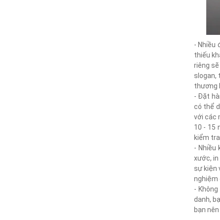
- Nhiều 
thiếu kh
riêng sẽ
slogan,
thương h
- Đặt hà
có thể d
với các 
10 - 15 
kiểm tra
- Nhiều 
xước, in
sự kiện 
nghiệm c
- Không 
danh, bạ
bạn nên 