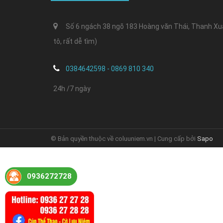
Số 6 ngách 38 ngõ 183 Hoàng văn Thái, Thanh Xuân
tô, rất dễ tìm)
0384642598 - 0869 810 340
24h /7 ngày
© Bản quyền thuộc về coluuniem.vn | Cung cấp bởi
Sapo
0936272728