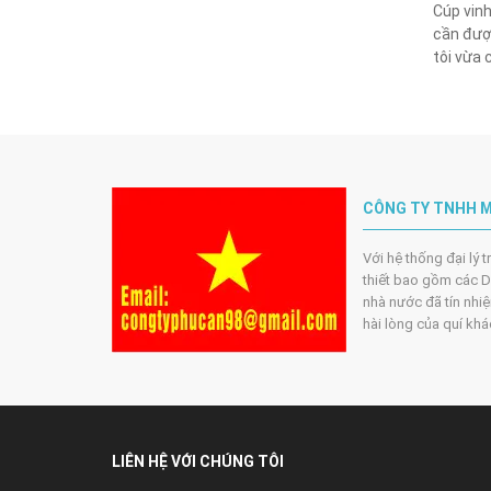
Cúp vinh
cần đượ
tôi vừa 
CÔNG TY TNHH M
Với hệ thống đại lý 
thiết bao gồm các DN
nhà nước đã tín nhiệ
hài lòng của quí kh
LIÊN HỆ VỚI CHÚNG TÔI