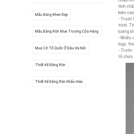
nhau như
tính chấ
kiện cao
Mẫu Bằng Khen Đẹp
- Trước 
trình. T
lượng lớ
Mẫu Băng Rôn Khai Trương Cửa Hàng
- Nhiều 
logo, th
Mua Cờ Tổ Quốc Ở Đâu Hà Nội
- Trước 
tổ chức.
Thiết Kế Băng Rôn
Thiết Kế Băng Rôn Khẩu Hiệu