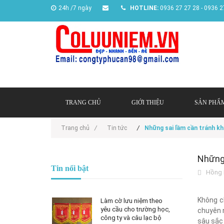
24h /7 ngày
HOTLINE:
0936 27 27 28 - 0936 2
TRANG CHỦ
GIỚI THIỆU
SẢN PHẨ
Trang chủ
/
Tin tức
/
Những sai lầm cần tránh kh
Những 
Tin nổi bật
Hồng 
Không c
Làm cờ lưu niệm theo
yêu cầu cho trường học,
chuyên n
công ty và câu lạc bộ
sâu sắc 