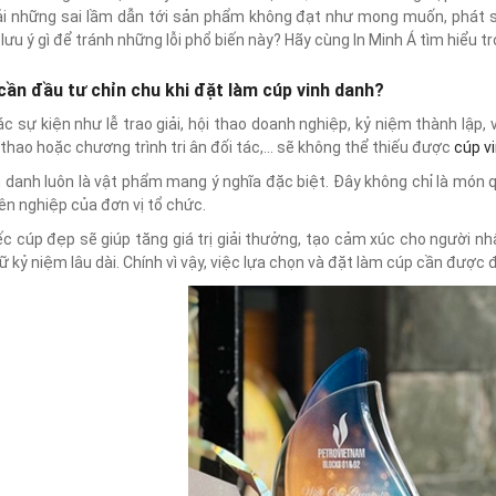
i những sai lầm dẫn tới sản phẩm không đạt như mong muốn, phát si
lưu ý gì để tránh những lỗi phổ biến này? Hãy cùng In Minh Á tìm hiểu tr
cần đầu tư chỉn chu khi đặt làm cúp vinh danh?
c sự kiện như lễ trao giải, hội thao doanh nghiệp, kỷ niệm thành lập, 
thao hoặc chương trình tri ân đối tác,… sẽ không thể thiếu được
cúp v
 danh luôn là vật phẩm mang ý nghĩa đặc biệt. Đây không chỉ là món 
n nghiệp của đơn vị tổ chức.
c cúp đẹp sẽ giúp tăng giá trị giải thưởng, tạo cảm xúc cho người n
iữ kỷ niệm lâu dài. Chính vì vậy, việc lựa chọn và đặt làm cúp cần được