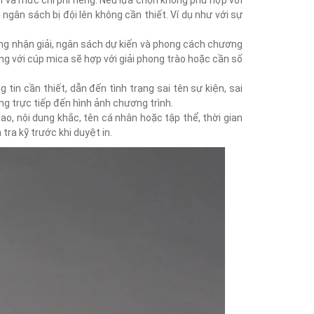
iểm và mức chi phí riêng. Nếu lựa chọn không phù hợp với
ngân sách bị đội lên không cần thiết. Ví dụ như với sự
ượng nhận giải, ngân sách dự kiến và phong cách chương
êng với cúp mica sẽ hợp với giải phong trào hoặc cần số
in cần thiết, dẫn đến tình trạng sai tên sự kiện, sai
ởng trực tiếp đến hình ảnh chương trình.
ao, nội dung khắc, tên cá nhân hoặc tập thể, thời gian
tra kỹ trước khi duyệt in.