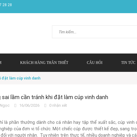
7 28 28
M
KHÁCH HÀNG THÂN THIẾT
CÂU HỎI
TIN TỨC
i đặt làm cúp vinh danh
sai lầm cần tránh khi đặt làm cúp vinh danh
Ngọc
16/06/2026
0 nhận xét
hỉ là phần thưởng dành cho cá nhân hay tập thể xuất sắc, cúp vinh 
ghiệp của đơn vị tổ chức. Một chiếc cúp được thiết kế đẹp, sang trọ
đối với người nhận. Tuy nhiên trên thực tế, nhiều doanh nghiệp và c