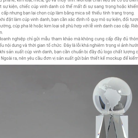
 pha lê, kim loại, mica, gỗ và thủy tinh. Mỗi loại chất liệu sẽ có ưu đ
t sự kiện, chiếc cúp vinh danh có thể mất đi sự sang trọng hoặc khiến 
 cấp nhưng bạn lại chọn cúp làm bằng mica sẽ thiếu tính trang trọng.
khi đặt làm cúp vinh danh, bạn cần xác định rõ quy mô sự kiện, đối t
hường, cúp pha lê hoặc kim loại sẽ phù hợp với lễ vinh danh cao cấp. Ri
n.
doanh nghiệp chỉ gửi mẫu tham khảo mà không cung cấp đầy đủ thông t
iếu nội dung và thời gian tổ chức. Đây là lỗi khá nghiêm trọng vì ảnh hư
khi sản xuất cúp vinh danh, bạn cần chuẩn bị đầy đủ logo chất lượng c
 Ngoài ra, nên yêu cầu đơn vị sản xuất gửi bản thiết kế mockup để kiểm 