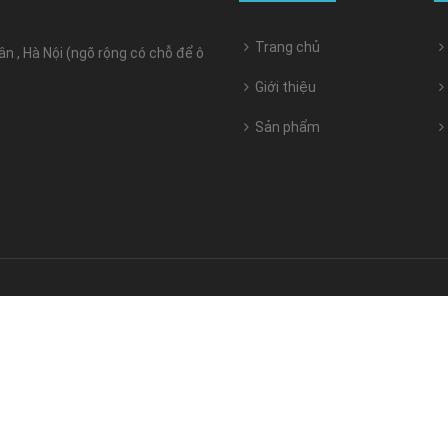
Trang chủ
 , Hà Nội (ngõ rộng có chỗ để ô
Giới thiệu
Sản phẩm