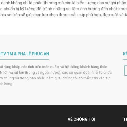
 danh không chỉ là phần thưởng mà còn là biểu tượng cho sự ghi nhận 
c chuẩn bị kỹ lưỡng để tránh những sai lầm ảnh hưởng đến chất lượ
chia sẻ trên sẽ giúp bạn lựa chọn được mẫu cúp phù hợp, đẹp mắt và t
TV TM & PHA LÊ PHÚC AN
K
trải rộng khắp các tỉnh trên toàn quốc, và hệ thống khách hàng thân
 lớn và rất lớn (trong và ngoài nước), các cơ quan đoàn thể, tổ chức
m chúng tôi trong bao nhiêu năm qua, chúng tôi có thể tự tin vào sự
ách hàng.
VỀ CHÚNG TÔI
T