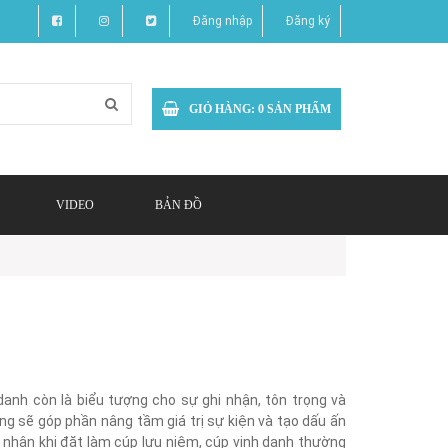
Đăng nhập
Đăng ký
GIỎ HÀNG:
0
SẢN PHẨM
VIDEO
BẢN ĐỒ
danh còn là biểu tượng cho sự ghi nhận, tôn trọng và
ng sẽ góp phần nâng tầm giá trị sự kiện và tạo dấu ấn
á nhân khi đặt làm cúp lưu niệm, cúp vinh danh thường