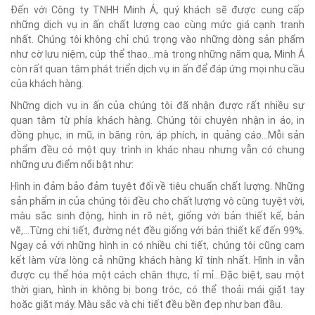
Đến với Công ty TNHH Minh Á, quý khách sẽ được cung cấp
những dịch vụ in ấn chất lượng cao cùng mức giá cạnh tranh
nhất. Chúng tôi không chỉ chú trọng vào những dòng sản phẩm
như cờ lưu niệm, cúp thể thao...mà trong những năm qua, Minh Á
còn rất quan tâm phát triển dịch vụ in ấn để đáp ứng mọi nhu cầu
của khách hàng.
Những dịch vụ in ấn của chúng tôi đã nhận được rất nhiều sự
quan tâm từ phía khách hàng. Chúng tôi chuyên nhận in áo, in
đồng phục, in mũ, in băng rôn, áp phích, in quảng cáo...Mỗi sản
phẩm đều có một quy trình in khác nhau nhưng vẫn có chung
những ưu điểm nổi bật như:
Hình in đảm bảo đảm tuyệt đối về tiêu chuẩn chất lượng. Những
sản phẩm in của chúng tôi đều cho chất lượng vô cùng tuyệt vời,
màu sắc sinh động, hình in rõ nét, giống với bản thiết kế, bản
vẽ,...Từng chi tiết, đường nét đều giống với bản thiết kế đến 99%.
Ngay cả với những hình in có nhiều chi tiết, chúng tôi cũng cam
kết làm vừa lòng cả những khách hàng kĩ tính nhất. Hình in vẫn
được cụ thể hóa một cách chân thực, tỉ mỉ...Đặc biệt, sau một
thời gian, hình in không bị bong tróc, có thể thoải mái giặt tay
hoặc giặt máy. Màu sắc và chi tiết đều bền đẹp như ban đầu.