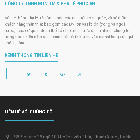
CÔNG TY TNHH MTV TM & PHA LÊ PHÚC AN
Với hệ thống đại lý trải rộng khắp các tỉnh trên toàn quốc, và hệ thống
khách hàng thân thiết bao gồm các DN lớn và rất lớn (trong và ngoài
nước), các cơ quan đoàn thể, tổ chức nhà nước đã tín nhiệm chúng tôi
trong bao nhiêu năm qua, chúng tôi có thể tự tin vào sự hài lòng của quí
khách hàng.
KÊNH THÔNG TIN LIÊN HỆ
LIÊN HỆ VỚI CHÚNG TÔI
Số 6 ngách 38 ngõ 183 Hoàng văn Thái, Thanh Xuân , Hà Nội