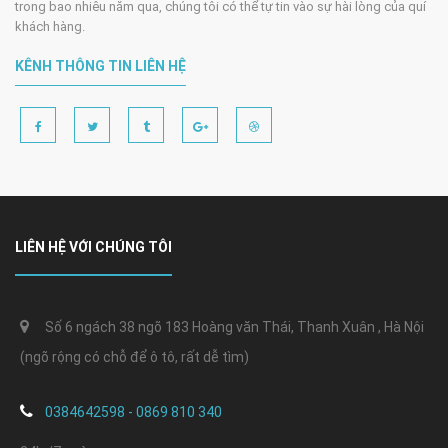
trong bao nhiêu năm qua, chúng tôi có thể tự tin vào sự hài lòng của quí
khách hàng.
KÊNH THÔNG TIN LIÊN HỆ
LIÊN HỆ VỚI CHÚNG TÔI
Số 6 ngách 38 ngõ 183 Hoàng văn Thái, Thanh Xuân , Hà Nội
(ngõ rộng có chỗ để ô tô, rất dễ tìm)
0384642598 - 0869 810 340