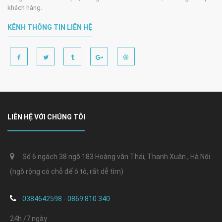
khách hàng.
KÊNH THÔNG TIN LIÊN HỆ
LIÊN HỆ VỚI CHÚNG TÔI
Số 6 ngách 38 ngõ 183 Hoàng văn Thái, Thanh Xuân , Hà Nội
(ngõ rộng có chỗ để ô tô, rất dễ tìm)
0384642598 - 0869 810 340
24h /7 ngày