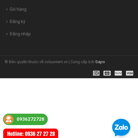
Giỏ hàng
Đăng ký
Đăng nhập
© Bản quyền thuộc về coluuniem.vn | Cung cấp bởi
Sapo
0936272728