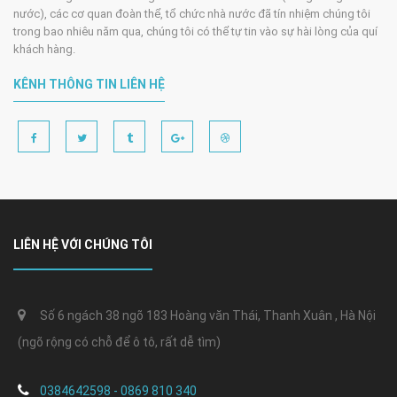
nước), các cơ quan đoàn thể, tổ chức nhà nước đã tín nhiệm chúng tôi
trong bao nhiêu năm qua, chúng tôi có thể tự tin vào sự hài lòng của quí
khách hàng.
KÊNH THÔNG TIN LIÊN HỆ
LIÊN HỆ VỚI CHÚNG TÔI
Số 6 ngách 38 ngõ 183 Hoàng văn Thái, Thanh Xuân , Hà Nội
(ngõ rộng có chỗ để ô tô, rất dễ tìm)
0384642598 - 0869 810 340