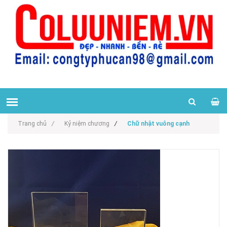
Trang chủ
/
Kỷ niệm chương
/
Chữ nhật vuông cạnh