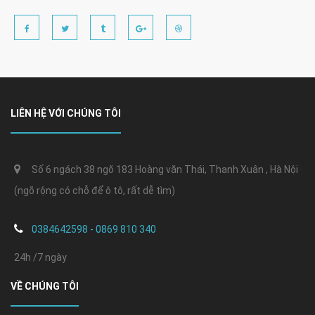
LIÊN HỆ VỚI CHÚNG TÔI
Số 6 ngách 38 ngõ 183 Hoàng văn Thái, Thanh Xuân , Hà Nội
(ngõ rộng có chỗ để ô tô, rất dễ tìm)
0384642598 - 0869 810 340
24h /7 ngày
VỀ CHÚNG TÔI