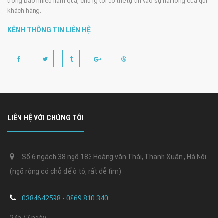
trong bao nhiêu năm qua, chúng tôi có thể tự tin vào sự hài lòng của quí
khách hàng.
KÊNH THÔNG TIN LIÊN HỆ
LIÊN HỆ VỚI CHÚNG TÔI
Số 6 ngách 38 ngõ 183 Hoàng văn Thái, Thanh Xuân , Hà Nội
(ngõ rộng có chỗ để ô tô, rất dễ tìm)
0384642598 - 0869 810 340
24h /7 ngày