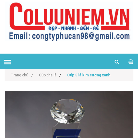
Trang chủ
/
Cúp pha lê
/
Cúp 3 lá kim cương xanh