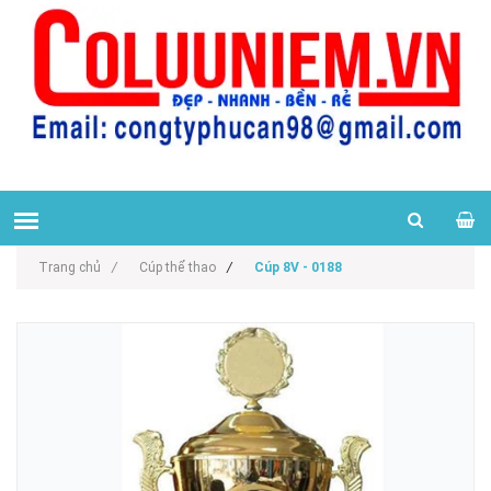
Trang chủ
/
Cúp thể thao
/
Cúp 8V - 0188