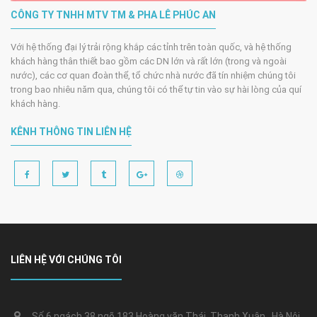
CÔNG TY TNHH MTV TM & PHA LÊ PHÚC AN
Với hệ thống đại lý trải rộng khắp các tỉnh trên toàn quốc, và hệ thống
khách hàng thân thiết bao gồm các DN lớn và rất lớn (trong và ngoài
nước), các cơ quan đoàn thể, tổ chức nhà nước đã tín nhiệm chúng tôi
trong bao nhiêu năm qua, chúng tôi có thể tự tin vào sự hài lòng của quí
khách hàng.
KÊNH THÔNG TIN LIÊN HỆ
LIÊN HỆ VỚI CHÚNG TÔI
Số 6 ngách 38 ngõ 183 Hoàng văn Thái, Thanh Xuân , Hà Nội