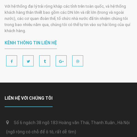
Với hệ thống đại lý trải rộng khắp các tỉnh trên toàn quốc, và hệ thống
khách hàng thân thiết bao gồm các DN lớn và rất lớn (trong và ngoài
nước), các cơ quan đoàn thể, tổ chức nhà nước đã tín nhiệm chúng tôi
trong bao nhiêu năm qua, chúng tôi có thể tự tin vào sự hài lòng của quí
khách hàng.
KÊNH THÔNG TIN LIÊN HỆ
LIÊN HỆ VỚI CHÚNG TÔI
Số 6 ngách 38 ngõ 183 Hoàng văn Thái, Thanh Xuân , Hà Nội
(ngõ rộng có chỗ để ô tô, rất dễ tìm)