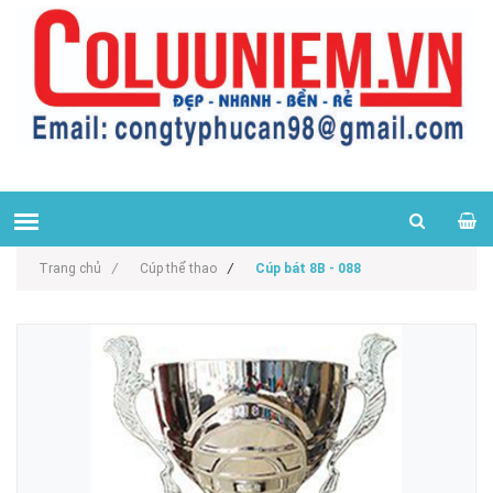
Trang chủ
/
Cúp thể thao
/
Cúp bát 8B - 088