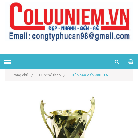
Trang chủ
/
Cúp thể thao
/
Cúp cao cấp 9V0015