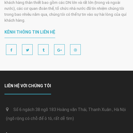
khách hàng thân thiết bao gồm các DN lớn và rất lớn (trong và ngoài
nước), các cơ quan đoàn thể, tổ chức nhà nước đã tín nhiệm chúng tôi
trong bao nhiêu năm qua, chúng tôi có thể tự tin vào sự hài lòng của quí
khách hàng.
KÊNH THÔNG TIN LIÊN HỆ
LIÊN HỆ VỚI CHÚNG TÔI
Số 6 ngách 38 ngõ 183 Hoàng văn Thái, Thanh Xuân , Hà Nội
(ngõ rộng có chỗ để ô tô, rất dễ tìm)