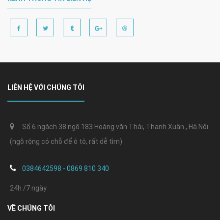
LIÊN HỆ VỚI CHÚNG TÔI
Số 6 ngách 38 ngõ 183 Hoàng văn Thái, Thanh Xuân , Hà Nội
(ngõ rộng có chỗ để ô tô, rất dễ tìm)
0384642598 - 0869 810 340
24h /7 ngày
VỀ CHÚNG TÔI