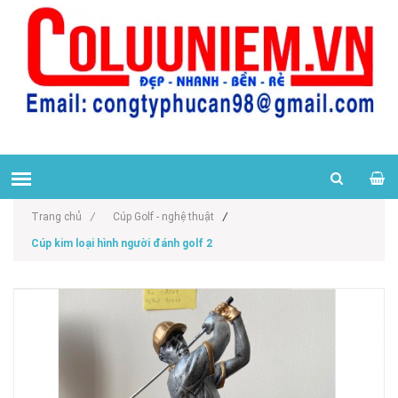
Trang chủ
/
Cúp Golf - nghệ thuật
/
Cúp kim loại hình người đánh golf 2