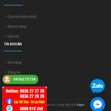
Câu hỏi nhiều nhất
Khách hàng
Liên hệ
TÀI KHOẢN
Giỏ hàng
Đăng ký
0936272728
Đăng nhập
© Bản quyền thuộc về coluuniem.vn | Cung cấp bởi
Sapo