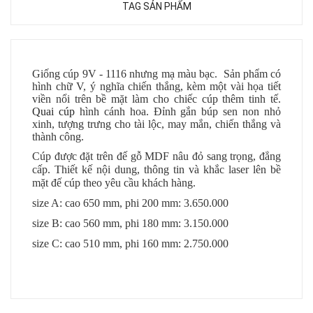
TAG SẢN PHẨM
Giống cúp 9V - 1116 nhưng mạ màu bạc. Sản phẩm có
hình chữ V, ý nghĩa chiến thắng, kèm một vài họa tiết
viền nổi trên bề mặt làm cho chiếc cúp thêm tinh tế.
Quai cúp
hình cánh hoa. Đỉnh gắn búp sen non nhỏ
xinh, tượng trưng cho tài lộc, may mắn, chiến thắng và
thành công.
Cúp được đặt trên đế gỗ MDF nâu đỏ sang trọng, đẳng
cấp. Thiết kế nội dung, thông tin và khắc laser lên bề
mặt đế cúp theo yêu cầu khách hàng.
size A: cao 650 mm, phi 200 mm: 3.650.000
size B: cao 560 mm, phi 180 mm: 3.150.000
size C: cao 510 mm, phi 160 mm: 2.750.000