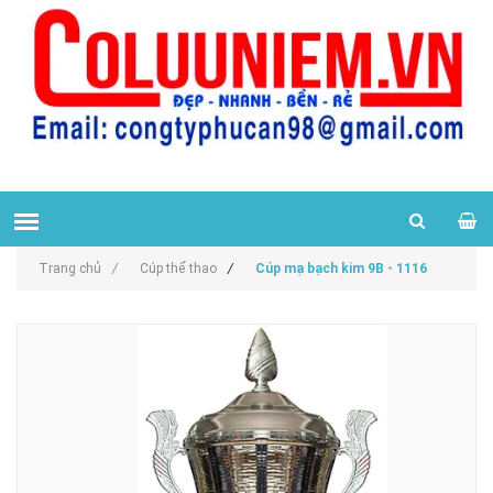
Trang chủ
/
Cúp thể thao
/
Cúp mạ bạch kim 9B - 1116