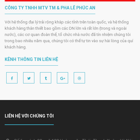
CÔNG TY TNHH MTV TM & PHA LÊ PHÚC AN
Với hệ thống đại lý trải rộng khắp các tỉnh trên toàn quốc, và hệ thống
khách hàng thân thiết bao gồm các DN lớn và rất lớn (trong và ngoài
nước), các cơ quan đoàn thể, tổ chức nhà nước đã tín nhiệm chúng tôi
trong bao nhiêu năm qua, chúng tôi có thể tự tin vào sự hài lòng của quí
khách hàng.
KÊNH THÔNG TIN LIÊN HỆ
LIÊN HỆ VỚI CHÚNG TÔI