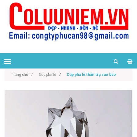
Trang chủ
/
Cúp pha lê
/
Cúp pha lê thân trụ sao béo