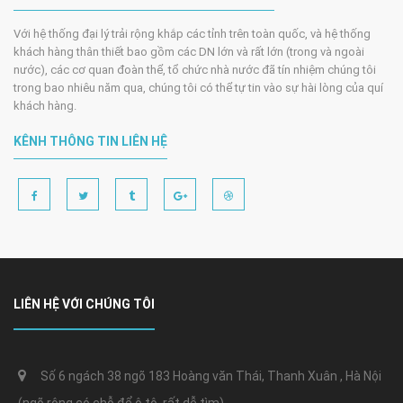
Với hệ thống đại lý trải rộng khắp các tỉnh trên toàn quốc, và hệ thống
khách hàng thân thiết bao gồm các DN lớn và rất lớn (trong và ngoài
nước), các cơ quan đoàn thể, tổ chức nhà nước đã tín nhiệm chúng tôi
trong bao nhiêu năm qua, chúng tôi có thể tự tin vào sự hài lòng của quí
khách hàng.
KÊNH THÔNG TIN LIÊN HỆ
LIÊN HỆ VỚI CHÚNG TÔI
Số 6 ngách 38 ngõ 183 Hoàng văn Thái, Thanh Xuân , Hà Nội
(ngõ rộng có chỗ để ô tô, rất dễ tìm)