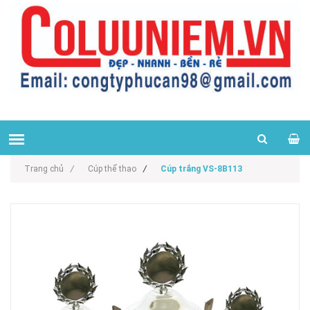
Trang chủ
/
Cúp thể thao
/
Cúp trắng VS-8B113