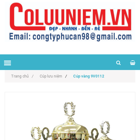
Trang chủ
/
Cúp lưu niệm
/
Cúp vàng 9V0112