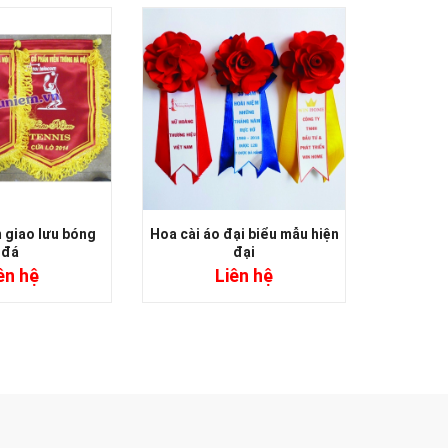
 giao lưu bóng
Hoa cài áo đại biểu mẫu hiện
Mẫu hoa
đá
đại
ên hệ
Liên hệ