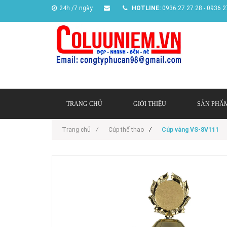
24h /7 ngày
HOTLINE:
0936 27 27 28 - 0936 2
TRANG CHỦ
GIỚI THIỆU
SẢN PHẨ
Trang chủ
/
Cúp thể thao
/
Cúp vàng VS-8V111