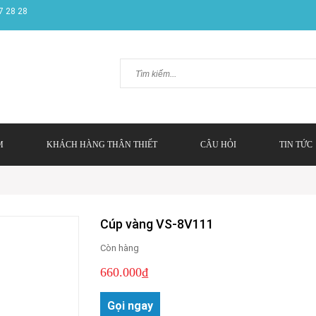
7 28 28
M
KHÁCH HÀNG THÂN THIẾT
CÂU HỎI
TIN TỨC
Cúp vàng VS-8V111
Còn hàng
660.000₫
Gọi ngay