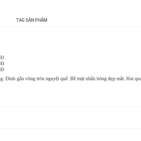
TAG SẢN PHẨM
NĐ
NĐ
NĐ
g. Đỉnh gắn vòng tròn nguyệt quế. Bề mặt nhẵn bóng đẹp mắt. Hai quai