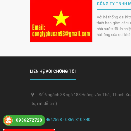
CÔNG TY TNHH M
Với hệ thống đại lý 
thiết bao gồm các DN
nhà nước đã tín nhiệ
hài lòng của quí kh
LIÊN HỆ VỚI CHÚNG TÔI
Số 6 ngách 38 ngõ 183 Hoàng văn Thái, Thanh Xuân
tô, rất dễ tìm)
0384642598 - 0869 810 340
0936272728