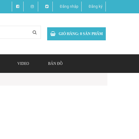
Đăng nhập
Đăng ký
GIỎ HÀNG:
0
SẢN PHẨM
VIDEO
BẢN ĐỒ