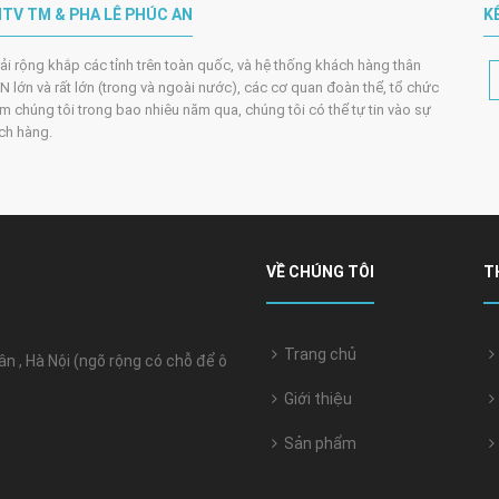
TV TM & PHA LÊ PHÚC AN
K
trải rộng khắp các tỉnh trên toàn quốc, và hệ thống khách hàng thân
 lớn và rất lớn (trong và ngoài nước), các cơ quan đoàn thể, tổ chức
m chúng tôi trong bao nhiêu năm qua, chúng tôi có thể tự tin vào sự
ách hàng.
VỀ CHÚNG TÔI
T
Trang chủ
 , Hà Nội (ngõ rộng có chỗ để ô
Giới thiệu
Sản phẩm