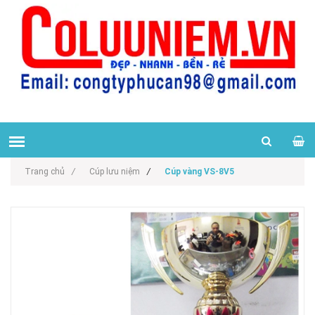
Trang chủ
/
Cúp lưu niệm
/
Cúp vàng VS-8V5