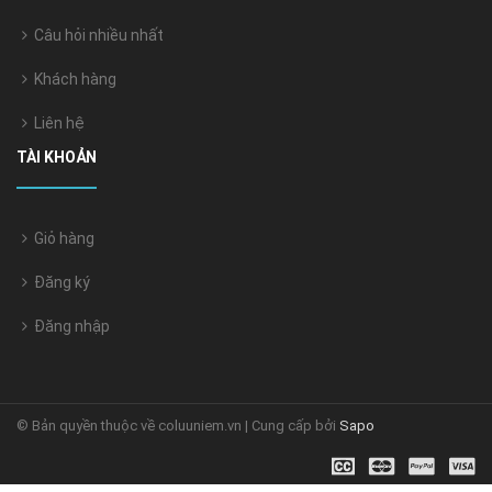
Câu hỏi nhiều nhất
Khách hàng
Liên hệ
TÀI KHOẢN
Giỏ hàng
Đăng ký
Đăng nhập
© Bản quyền thuộc về coluuniem.vn | Cung cấp bởi
Sapo