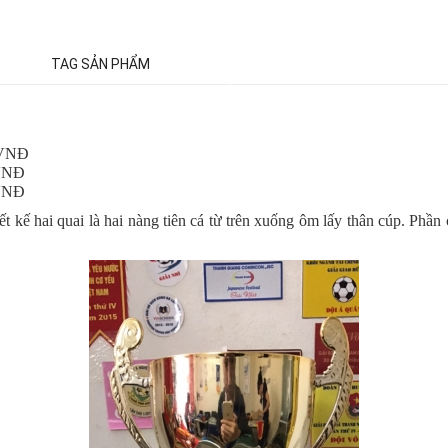
TAG SẢN PHẨM
00VNĐ
0VNĐ
0VNĐ
ết kế hai quai là hai nàng tiên cá từ trên xuống ôm lấy thân cúp. Phần