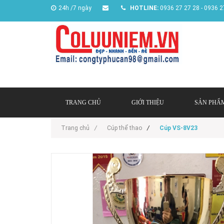
24h /7 ngày
HOTLINE:
0936 27 27 28 - 0936 2
TRANG CHỦ
GIỚI THIỆU
SẢN PHẨ
Trang chủ
/
Cúp thể thao
/
Cúp VS-8V23