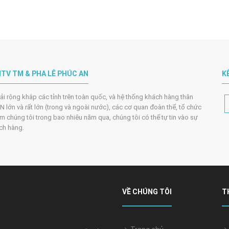
TV TM & PHA LÊ PHÚC AN
K
trải rộng khắp các tỉnh trên toàn quốc, và hệ thống khách hàng thân
 lớn và rất lớn (trong và ngoài nước), các cơ quan đoàn thể, tổ chức
m chúng tôi trong bao nhiêu năm qua, chúng tôi có thể tự tin vào sự
ách hàng.
VỀ CHÚNG TÔI
T