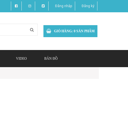
Đăng nhập
Đăng ký
GIỎ HÀNG:
0
SẢN PHẨM
VIDEO
BẢN ĐỒ