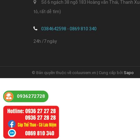
Số 6 ngách 38 ngõ 183 Hoàng văn Thái, Thanh Xuân
tô, rất dễ tìm)
0384642598 - 0869 810 340
24h /7 ngày
© Bản quyền thuộc về coluuniem.vn | Cung cấp bởi
Sapo
0936272728