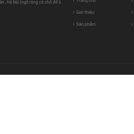
Trang chủ
 , Hà Nội (ngõ rộng có chỗ để ô
Giới thiệu
Sản phẩm