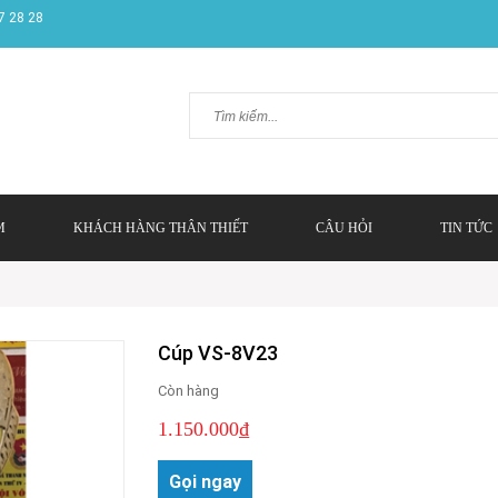
7 28 28
M
KHÁCH HÀNG THÂN THIẾT
CÂU HỎI
TIN TỨC
Cúp VS-8V23
Còn hàng
1.150.000₫
Gọi ngay