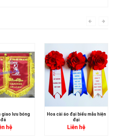
 giao lưu bóng
Hoa cài áo đại biểu mẫu hiện
Mẫu hoa
đá
đại
ên hệ
Liên hệ