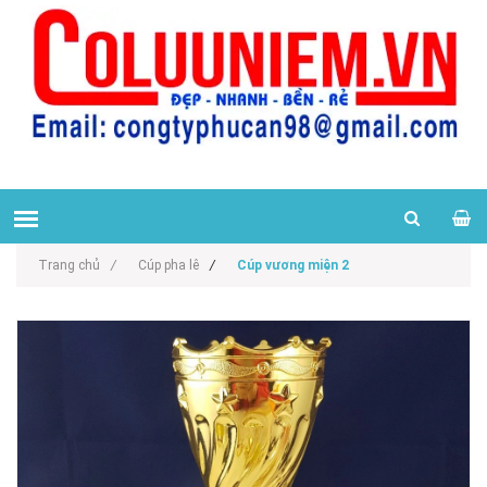
Trang chủ
/
Cúp pha lê
/
Cúp vương miện 2