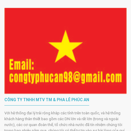
CÔNG TY TNHH MTV TM & PHA LÊ PHÚC AN
Với hệ thống đại lý trải rộng khắp các tỉnh trên toàn quốc, và hệ thống
khách hàng thân thiết bao gồm các DN lớn và rất lớn (trong và ngoài
nước), các cơ quan đoàn thể, tổ chức nhà nước đã tín nhiệm chúng tôi
trong bao nhiêu năm qua, chúng tôi có thể tự tin vào sự hài lòng của quí