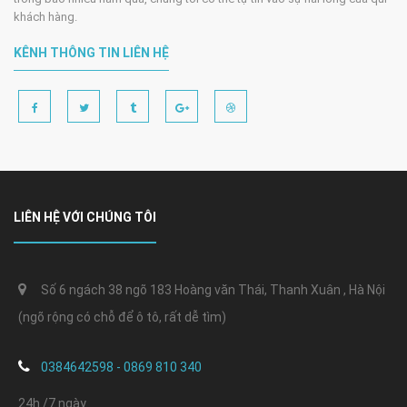
khách hàng.
KÊNH THÔNG TIN LIÊN HỆ
LIÊN HỆ VỚI CHÚNG TÔI
Số 6 ngách 38 ngõ 183 Hoàng văn Thái, Thanh Xuân , Hà Nội
(ngõ rộng có chỗ để ô tô, rất dễ tìm)
0384642598 - 0869 810 340
24h /7 ngày