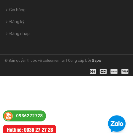
Giỏ hàng
Đăng ký
Đăng nhập
© Bản quyền thuộc về coluuniem.vn | Cung cấp bởi
Sapo
0936272728