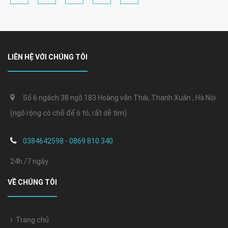
LIÊN HỆ VỚI CHÚNG TÔI
Số 6 ngách 38 ngõ 183 Hoàng văn Thái, Thanh Xuân , Hà Nội
(ngõ rộng có chỗ để ô tô, rất dễ tìm)
0384642598 - 0869 810 340
24h /7 ngày
VỀ CHÚNG TÔI
Trang chủ