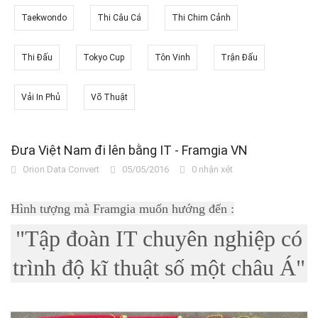
Taekwondo
Thi Câu Cá
Thi Chim Cảnh
Thi Đấu
Tokyo Cup
Tôn Vinh
Trận Đấu
Vải In Phủ
Võ Thuật
Đưa Việt Nam đi lên bằng IT - Framgia VN
Orion Data Convert
05/05/2016
0 nhận xét
Hình tượng mà Framgia muốn hướng đến :
"Tập đoàn IT chuyên nghiệp có
trình độ kĩ thuật số một châu Á"