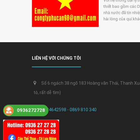
Với hệ thống đại lý 
thiết bao gồm các DN
nhà nước đã tín nhiệ
hài lòng của quí kh
LIÊN HỆ VỚI CHÚNG TÔI
Số 6 ngách 38 ngõ 183 Hoàng văn Thái, Thanh Xuân
tô, rất dễ tìm)
0384642598 - 0869 810 340
0936272728
24h /7 ngày