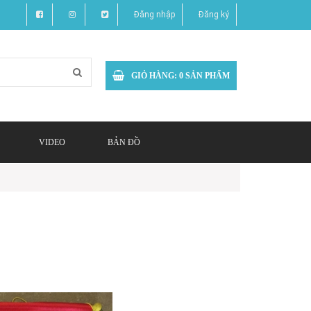
Đăng nhập
Đăng ký
GIỎ HÀNG:
0
SẢN PHẨM
VIDEO
BẢN ĐỒ