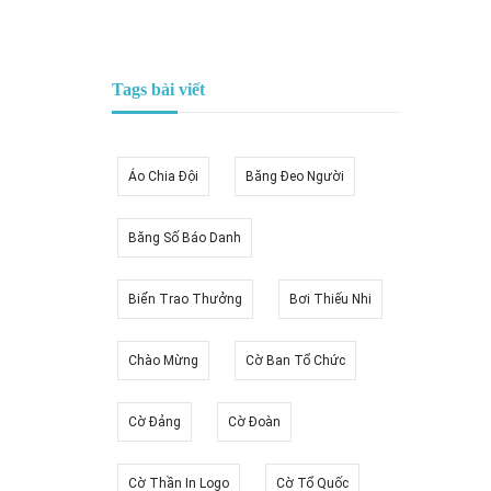
Tags bài viết
Áo Chia Đội
Băng Đeo Người
Băng Số Báo Danh
Biển Trao Thưởng
Bơi Thiếu Nhi
Chào Mừng
Cờ Ban Tổ Chức
Cờ Đảng
Cờ Đoàn
Cờ Thần In Logo
Cờ Tổ Quốc