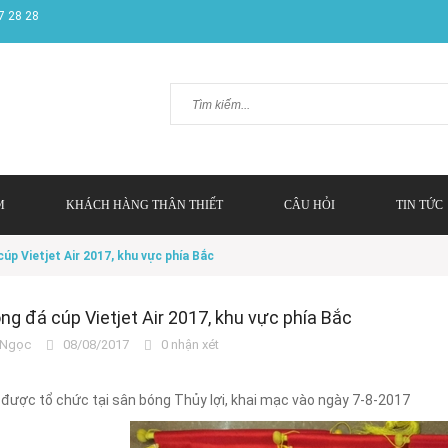
7 28 28
M
KHÁCH HÀNG THÂN THIẾT
CÂU HỎI
TIN TỨC
cúp Vietjet Air 2017, khu vực phía Bắc
óng đá cúp Vietjet Air 2017, khu vực phía Bắc
Ngọc
08/08/2017
0 nhận xét
 được tổ chức tại sân bóng Thủy lợi, khai mạc vào ngày 7-8-2017