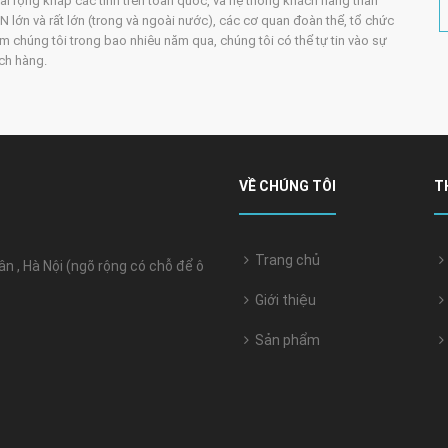
trải rộng khắp các tỉnh trên toàn quốc, và hệ thống khách hàng thân
 lớn và rất lớn (trong và ngoài nước), các cơ quan đoàn thể, tổ chức
m chúng tôi trong bao nhiêu năm qua, chúng tôi có thể tự tin vào sự
ách hàng.
VỀ CHÚNG TÔI
T
Trang chủ
 , Hà Nội (ngõ rộng có chỗ để ô
Giới thiệu
Sản phẩm