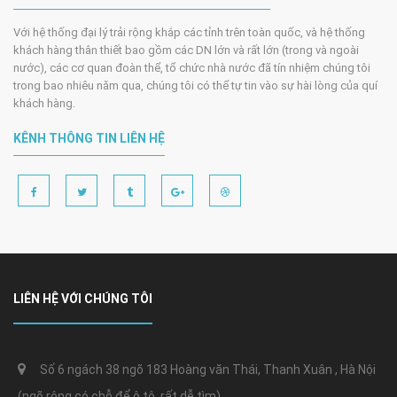
Với hệ thống đại lý trải rộng khắp các tỉnh trên toàn quốc, và hệ thống
khách hàng thân thiết bao gồm các DN lớn và rất lớn (trong và ngoài
nước), các cơ quan đoàn thể, tổ chức nhà nước đã tín nhiệm chúng tôi
trong bao nhiêu năm qua, chúng tôi có thể tự tin vào sự hài lòng của quí
khách hàng.
KÊNH THÔNG TIN LIÊN HỆ
LIÊN HỆ VỚI CHÚNG TÔI
Số 6 ngách 38 ngõ 183 Hoàng văn Thái, Thanh Xuân , Hà Nội
(ngõ rộng có chỗ để ô tô, rất dễ tìm)