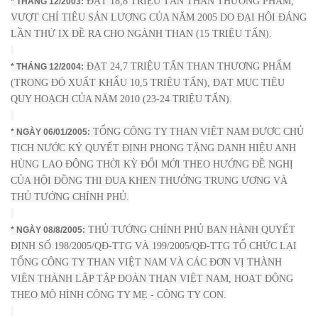
ĐẠT 18,8 TRIỆU TẤN THAN THƯƠNG PHẨM,
* THÁNG 12/2003:
VƯỢT CHỈ TIÊU SẢN LƯỢNG CỦA NĂM 2005 DO ĐẠI HỘI ĐẢNG
LẦN THỨ IX ĐỀ RA CHO NGÀNH THAN (15 TRIỆU TẤN).
ĐẠT 24,7 TRIỆU TẤN THAN THƯƠNG PHẨM
* THÁNG 12/2004:
(TRONG ĐÓ XUẤT KHẨU 10,5 TRIỆU TẤN), ĐẠT MỤC TIÊU
QUY HOẠCH CỦA NĂM 2010 (23-24 TRIỆU TẤN).
TỔNG CÔNG TY THAN VIỆT NAM ĐƯỢC CHỦ
* NGÀY 06/01/2005:
TỊCH NƯỚC KÝ QUYẾT ĐỊNH PHONG TẶNG DANH HIỆU ANH
HÙNG LAO ĐỘNG THỜI KỲ ĐỔI MỚI THEO HƯỚNG ĐỀ NGHỊ
CỦA HỘI ĐỒNG THI ĐUA KHEN THƯỞNG TRUNG ƯƠNG VÀ
THỦ TƯỚNG CHÍNH PHỦ.
THỦ TƯỚNG CHÍNH PHỦ BAN HÀNH QUYẾT
* NGÀY 08/8/2005:
ĐỊNH SỐ 198/2005/QĐ-TTG VÀ 199/2005/QĐ-TTG TỔ CHỨC LẠI
TỔNG CÔNG TY THAN VIỆT NAM VÀ CÁC ĐƠN VỊ THÀNH
VIÊN THÀNH LẬP TẬP ĐOÀN THAN VIỆT NAM, HOẠT ĐỘNG
THEO MÔ HÌNH CÔNG TY MẸ - CÔNG TY CON.