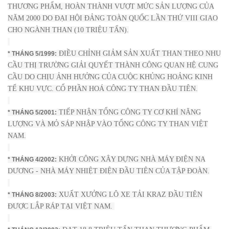
THƯƠNG PHẨM, HOÀN THÀNH VƯỢT MỨC SẢN LƯỢNG CỦA
NĂM 2000 DO ĐẠI HỘI ĐẢNG TOÀN QUỐC LẦN THỨ VIII GIAO
CHO NGÀNH THAN (10 TRIỆU TẤN).
ĐIỀU CHỈNH GIẢM SẢN XUẤT THAN THEO NHU
* THÁNG 5/1999:
CẦU THỊ TRƯỜNG GIẢI QUYẾT THÀNH CÔNG QUAN HỆ CUNG
CẦU DO CHỊU ẢNH HƯỞNG CỦA CUỘC KHỦNG HOẢNG KINH
TẾ KHU VỰC. CỔ PHẦN HOÁ CÔNG TY THAN ĐẦU TIÊN.
TIẾP NHẬN TỔNG CÔNG TY CƠ KHÍ NĂNG
* THÁNG 5/2001:
LƯỢNG VÀ MỎ SÁP NHẬP VÀO TỔNG CÔNG TY THAN VIỆT
NAM.
KHỞI CÔNG XÂY DỰNG NHÀ MÁY ĐIỆN NA
* THÁNG 4/2002:
DƯƠNG - NHÀ MÁY NHIỆT ĐIỆN ĐẦU TIÊN CỦA TẬP ĐOÀN.
XUẤT XƯỞNG LÔ XE TẢI KRAZ ĐẦU TIÊN
* THÁNG 8/2003:
ĐƯỢC LẮP RÁP TẠI VIỆT NAM.