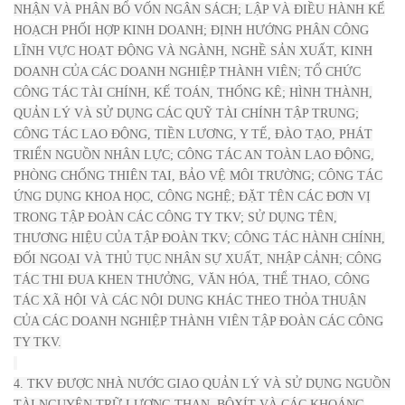
NHẬN VÀ PHÂN BỔ VỐN NGÂN SÁCH; LẬP VÀ ĐIỀU HÀNH KẾ
HOẠCH PHỐI HỢP KINH DOANH; ĐỊNH HƯỚNG PHÂN CÔNG
LĨNH VỰC HOẠT ĐỘNG VÀ NGÀNH, NGHỀ SẢN XUẤT, KINH
DOANH CỦA CÁC DOANH NGHIỆP THÀNH VIÊN; TỔ CHỨC
CÔNG TÁC TÀI CHÍNH, KẾ TOÁN, THỐNG KÊ; HÌNH THÀNH,
QUẢN LÝ VÀ SỬ DỤNG CÁC QUỸ TÀI CHÍNH TẬP TRUNG;
CÔNG TÁC LAO ĐỘNG, TIỀN LƯƠNG, Y TẾ, ĐÀO TẠO, PHÁT
TRIỂN NGUỒN NHÂN LỰC; CÔNG TÁC AN TOÀN LAO ĐỘNG,
PHÒNG CHỐNG THIÊN TAI, BẢO VỆ MÔI TRƯỜNG; CÔNG TÁC
ỨNG DỤNG KHOA HỌC, CÔNG NGHỆ; ĐẶT TÊN CÁC ĐƠN VỊ
TRONG TẬP ĐOÀN CÁC CÔNG TY TKV; SỬ DỤNG TÊN,
THƯƠNG HIỆU CỦA TẬP ĐOÀN TKV; CÔNG TÁC HÀNH CHÍNH,
ĐỐI NGOẠI VÀ THỦ TỤC NHÂN SỰ XUẤT, NHẬP CẢNH; CÔNG
TÁC THI ĐUA KHEN THƯỞNG, VĂN HÓA, THỂ THAO, CÔNG
TÁC XÃ HỘI VÀ CÁC NỘI DUNG KHÁC THEO THỎA THUẬN
CỦA CÁC DOANH NGHIỆP THÀNH VIÊN TẬP ĐOÀN CÁC CÔNG
TY TKV.
4. TKV ĐƯỢC NHÀ NƯỚC GIAO QUẢN LÝ VÀ SỬ DỤNG NGUỒN
TÀI NGUYÊN TRỮ LƯỢNG THAN, BÔXÍT VÀ CÁC KHOÁNG