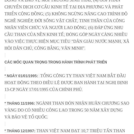
ĐỘNG VÀ BẢO VỆ MÔI TRƯỜNG SINH THÁI; (4) GÓP PHẦN
CHUYỂN DỊCH CƠ CẤU KINH TẾ TẠI ĐỊA PHƯƠNG VÀ PHÁT
TRIỂN CỘNG ĐỒNG; (5) KHÔNG NGỪNG NÂNG CAO TRÌNH ĐỘ
NGHỀ NGHIỆP, ĐỜI SỐNG VẬT CHẤT, TINH THẦN CỦA CÔNG
NHÂN VIÊN CHỨC VÀ NGƯỜI LAO ĐỘNG; (6) ĐÁP ỨNG NHU
CẦU THAN CỦA NỀN KINH TẾ; ĐÓNG GÓP NGÀY CÀNG NHIỀU
VÀO VIỆC THỰC HIỆN MỤC TIÊU “DÂN GIÀU NƯỚC MẠNH, XÃ
HỘI DÂN CHỦ, CÔNG BẰNG, VĂN MINH”.
CÁC MỐC QUAN TRỌNG TRONG HÀNH TRÌNH PHÁT TRIỂN
TỔNG CÔNG TY THAN VIỆT NAM BẮT ĐẦU
* NGÀY 01/01/1995:
HOẠT ĐỘNG THEO ĐIỀU LỆ ĐƯỢC BAN HÀNH TẠI NGHỊ ĐỊNH
13-CP NGÀY 17/01/1995 CỦA CHÍNH PHỦ.
NGÀNH THAN ĐÓN NHẬN HUÂN CHƯƠNG SAO
* THÁNG 11/1996:
VÀNG DO CÓ NHIỀU CÔNG LAO TRONG 50 NĂM XÂY DỰNG
VÀ BẢO VỆ TỔ QUỐC.
THAN VIỆT NAM ĐẠT 10,7 TRIỆU TẤN THAN
* THÁNG 12/1997: