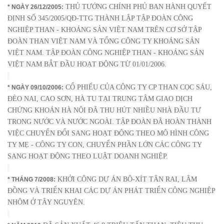
THỦ TƯỚNG CHÍNH PHỦ BAN HÀNH QUYẾT
* NGÀY 26/12/2005:
ĐỊNH SỐ 345/2005/QĐ-TTG THÀNH LẬP TẬP ĐOÀN CÔNG
NGHIỆP THAN - KHOÁNG SẢN VIỆT NAM TRÊN CƠ SỞ TẬP
ĐOÀN THAN VIỆT NAM VÀ TỔNG CÔNG TY KHOÁNG SẢN
VIỆT NAM. TẬP ĐOÀN CÔNG NGHIỆP THAN - KHOÁNG SẢN
VIỆT NAM BẮT ĐẦU HOẠT ĐỘNG TỪ 01/01/2006.
CỔ PHIẾU CỦA CÔNG TY CP THAN CỌC SÁU,
* NGÀY 09/10/2006:
ĐÈO NAI, CAO SƠN, HÀ TU TẠI TRUNG TÂM GIAO DỊCH
CHỨNG KHOÁN HÀ NỘI ĐÃ THU HÚT NHIỀU NHÀ ĐẦU TƯ
TRONG NƯỚC VÀ NƯỚC NGOÀI. TẬP ĐOÀN ĐÃ HOÀN THÀNH
VIỆC CHUYỂN ĐỔI SANG HOẠT ĐỘNG THEO MÔ HÌNH CÔNG
TY MẸ - CÔNG TY CON, CHUYỂN PHẦN LỚN CÁC CÔNG TY
SANG HOẠT ĐỘNG THEO LUẬT DOANH NGHIỆP.
KHỞI CÔNG DỰ ÁN BÔ-XÍT TÂN RAI, LÂM
* THÁNG 7/2008:
ĐỒNG VÀ TRIỂN KHAI CÁC DỰ ÁN PHÁT TRIỂN CÔNG NGHIỆP
NHÔM Ở TÂY NGUYÊN.