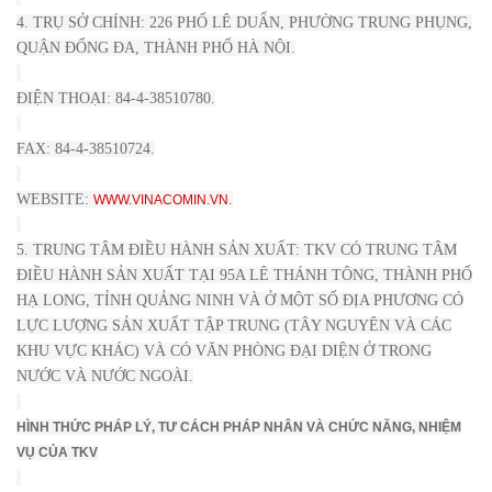
4. TRỤ SỞ CHÍNH: 226 PHỐ LÊ DUẨN, PHƯỜNG TRUNG PHỤNG,
QUẬN ĐỐNG ĐA, THÀNH PHỐ HÀ NỘI.
ĐIỆN THOẠI: 84-4-38510780.
FAX: 84-4-38510724.
WEBSITE:
.
WWW.VINACOMIN.VN
5. TRUNG TÂM ĐIỀU HÀNH SẢN XUẤT: TKV CÓ TRUNG TÂM
ĐIỀU HÀNH SẢN XUẤT TẠI 95A LÊ THÁNH TÔNG, THÀNH PHỐ
HẠ LONG, TỈNH QUẢNG NINH VÀ Ở MỘT SỐ ĐỊA PHƯƠNG CÓ
LỰC LƯỢNG SẢN XUẤT TẬP TRUNG (TÂY NGUYÊN VÀ CÁC
KHU VỰC KHÁC) VÀ CÓ VĂN PHÒNG ĐẠI DIỆN Ở TRONG
NƯỚC VÀ NƯỚC NGOÀI.
HÌNH THỨC PHÁP LÝ, TƯ CÁCH PHÁP NHÂN VÀ CHỨC NĂNG, NHIỆM
VỤ CỦA TKV