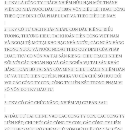
1. TKV LÀ CÔNG TY TRÁCH NHIỆM HỮU HẠN MỘT THÀNH
VIÊN DO NHÀ NƯỚC ĐẦU TƯ 100% VỐN ĐIỀU LỆ, HOẠT ĐỘNG
THEO QUY ĐỊNH CỦA PHÁP LUẬT VÀ THEO ĐIỀU LỆ NÀY.
2. TKV CÓ TƯ CÁCH PHÁP NHÂN, CON DẤU RIÊNG, BIỂU
TƯỢNG, THƯƠNG HIỆU, TÀI KHOẢN TIỀN ĐỒNG VIỆT NAM
VÀ NGOẠI TỆ MỞ TẠI KHO BẠC NHÀ NƯỚC, CÁC NGÂN HÀNG
TRONG NƯỚC VÀ NƯỚC NGOÀI THEO QUY ĐỊNH CỦA PHÁP
LUẬT. TKV CÓ VỐN VÀ TÀI SẢN RIÊNG, CHỊU TRÁCH NHIỆM
ĐỐI VỚI CÁC KHOẢN NỢ VÀ CÁC NGHĨA VỤ TÀI SẢN KHÁC
BẰNG TOÀN BỘ TÀI SẢN CỦA MÌNH; CHỊU TRÁCH NHIỆM DÂN
SỰ VÀ THỰC HIỆN QUYỀN, NGHĨA VỤ CỦA CHỦ SỞ HỮU ĐỐI
VỚI CÁC CÔNG TY CON, CÔNG TY LIÊN KẾT TRONG PHẠM VI
SỐ VỐN DO TKV ĐẦU TƯ.
3. TKV CÓ CÁC CHỨC NĂNG, NHIỆM VỤ CƠ BẢN SAU:
A) ĐẦU TƯ TÀI CHÍNH VÀO CÁC CÔNG TY CON, CÁC CÔNG TY
LIÊN KẾT; CHI PHỐI CÁC CÔNG TY CON, CÁC CÔNG TY LIÊN
KẾT THEO MỨC ĐỘ CHIẾM GIỮ VỐN ĐIỀU LỆ CỦA CÁC CÔNG