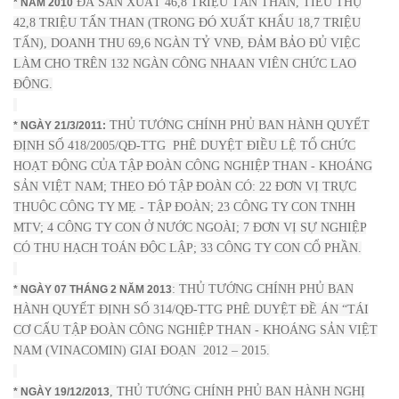
ĐÃ SẢN XUẤT 46,8 TRIỆU TẤN THAN, TIÊU THỤ
* NĂM 2010
42,8 TRIỆU TẤN THAN (TRONG ĐÓ XUẤT KHẨU 18,7 TRIỆU
TẤN), DOANH THU 69,6 NGÀN TỶ VNĐ, ĐẢM BẢO ĐỦ VIỆC
LÀM CHO TRÊN 132 NGÀN CÔNG NHAAN VIÊN CHỨC LAO
ĐỘNG.
THỦ TƯỚNG CHÍNH PHỦ BAN HÀNH QUYẾT
* NGÀY 21/3/2011:
ĐỊNH SỐ 418/2005/QĐ-TTG PHÊ DUYỆT ĐIỀU LỆ TỔ CHỨC
HOẠT ĐỘNG CỦA TẬP ĐOÀN CÔNG NGHIỆP THAN - KHOÁNG
SẢN VIỆT NAM; THEO ĐÓ TẬP ĐOÀN CÓ: 22 ĐƠN VỊ TRỰC
THUỘC CÔNG TY MẸ - TẬP ĐOÀN; 23 CÔNG TY CON TNHH
MTV; 4 CÔNG TY CON Ở NƯỚC NGOÀI; 7 ĐƠN VỊ SỰ NGHIỆP
CÓ THU HẠCH TOÁN ĐỘC LẬP; 33 CÔNG TY CON CỔ PHẦN.
: THỦ TƯỚNG CHÍNH PHỦ BAN
* NGÀY 07 THÁNG 2 NĂM 2013
HÀNH QUYẾT ĐỊNH SỐ 314/QĐ-TTG PHÊ DUYỆT ĐỀ ÁN “TÁI
CƠ CẤU TẬP ĐOÀN CÔNG NGHIỆP THAN - KHOÁNG SẢN VIỆT
NAM (VINACOMIN) GIAI ĐOẠN 2012 – 2015.
, THỦ TƯỚNG CHÍNH PHỦ BAN HÀNH NGHỊ
* NGÀY 19/12/2013