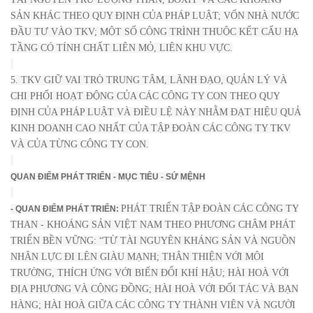
SẢN KHÁC THEO QUY ĐỊNH CỦA PHÁP LUẬT; VỐN NHÀ NƯỚC
ĐẦU TƯ VÀO TKV; MỘT SỐ CÔNG TRÌNH THUỘC KẾT CẤU HẠ
TẦNG CÓ TÍNH CHẤT LIÊN MỎ, LIÊN KHU VỰC.
5. TKV GIỮ VAI TRÒ TRUNG TÂM, LÃNH ĐẠO, QUẢN LÝ VÀ
CHI PHỐI HOẠT ĐỘNG CỦA CÁC CÔNG TY CON THEO QUY
ĐỊNH CỦA PHÁP LUẬT VÀ ĐIỀU LỆ NÀY NHẰM ĐẠT HIỆU QUẢ
KINH DOANH CAO NHẤT CỦA TẬP ĐOÀN CÁC CÔNG TY TKV
VÀ CỦA TỪNG CÔNG TY CON.
QUAN ĐIỂM PHÁT TRIỂN - MỤC TIÊU - SỨ MỆNH
PHÁT TRIỂN TẬP ĐOÀN CÁC CÔNG TY
- QUAN ĐIỂM PHÁT TRIỂN:
THAN - KHOÁNG SẢN VIỆT NAM THEO PHƯƠNG CHÂM PHÁT
TRIỂN BỀN VỮNG: “TỪ TÀI NGUYÊN KHÁNG SẢN VÀ NGUỒN
NHÂN LỰC ĐI LÊN GIÀU MẠNH; THÂN THIỆN VỚI MÔI
TRƯỜNG, THÍCH ỨNG VỚI BIẾN ĐỔI KHÍ HẬU; HÀI HOÀ VỚI
ĐỊA PHƯƠNG VÀ CỘNG ĐỒNG; HÀI HOÀ VỚI ĐỐI TÁC VÀ BẠN
HÀNG; HÀI HOÀ GIỮA CÁC CÔNG TY THÀNH VIÊN VÀ NGƯỜI