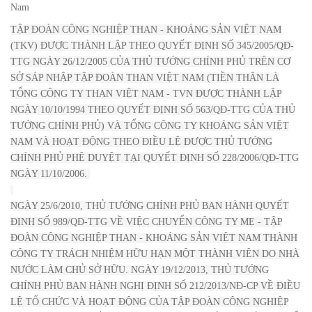
Nam
TẬP ĐOÀN CÔNG NGHIỆP THAN - KHOÁNG SẢN VIỆT NAM
(TKV) ĐƯỢC THÀNH LẬP THEO QUYẾT ĐỊNH SỐ 345/2005/QĐ-
TTG NGÀY 26/12/2005 CỦA THỦ TƯỚNG CHÍNH PHỦ TRÊN CƠ
SỞ SÁP NHẬP TẬP ĐOÀN THAN VIỆT NAM (TIỀN THÂN LÀ
TỔNG CÔNG TY THAN VIỆT NAM - TVN ĐƯỢC THÀNH LẬP
NGÀY 10/10/1994 THEO QUYẾT ĐỊNH SỐ 563/QĐ-TTG CỦA THỦ
TƯỚNG CHÍNH PHỦ) VÀ TỔNG CÔNG TY KHOÁNG SẢN VIỆT
NAM VÀ HOẠT ĐỘNG THEO ĐIỀU LỆ ĐƯỢC THỦ TƯỚNG
CHÍNH PHỦ PHÊ DUYỆT TẠI QUYẾT ĐỊNH SỐ 228/2006/QĐ-TTG
NGÀY 11/10/2006.
NGÀY 25/6/2010, THỦ TƯỚNG CHÍNH PHỦ BAN HÀNH QUYẾT
ĐỊNH SỐ 989/QĐ-TTG VỀ VIỆC CHUYỂN CÔNG TY MẸ - TẬP
ĐOÀN CÔNG NGHIỆP THAN - KHOÁNG SẢN VIỆT NAM THÀNH
CÔNG TY TRÁCH NHIỆM HỮU HẠN MỘT THÀNH VIÊN DO NHÀ
NƯỚC LÀM CHỦ SỞ HỮU. NGÀY 19/12/2013, THỦ TƯỚNG
CHÍNH PHỦ BAN HÀNH NGHỊ ĐỊNH SỐ 212/2013/NĐ-CP VỀ ĐIỀU
LỆ TỔ CHỨC VÀ HOẠT ĐỘNG CỦA TẬP ĐOÀN CÔNG NGHIỆP