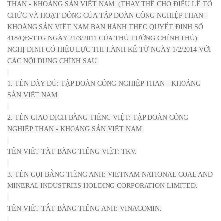
THAN - KHOÁNG SẢN VIỆT NAM (THAY THẾ CHO
ĐIỀU LỆ TỔ
CHỨC VÀ HOẠT ĐỘNG CỦA TẬP ĐOÀN CÔNG NGHIỆP THAN -
KHOÁNG SẢN VIỆT NAM BAN HÀNH THEO QUYẾT ĐỊNH SỐ
418/QĐ-TTG NGÀY 21/3/2011 CỦA THỦ TƯỚNG CHÍNH PHỦ).
NGHỊ ĐỊNH CÓ HIỆU LỰC THI HÀNH KỂ TỪ NGÀY 1/2/2014 VỚI
CÁC NỘI DUNG CHÍNH SAU:
1. TÊN ĐẦY ĐỦ: TẬP ĐOÀN CÔNG NGHIỆP THAN - KHOÁNG
SẢN VIỆT NAM.
2. TÊN GIAO DỊCH BẰNG TIẾNG VIỆT: TẬP ĐOÀN CÔNG
NGHIỆP THAN - KHOÁNG SẢN VIỆT NAM.
TÊN VIẾT TẮT BẰNG TIẾNG VIỆT: TKV.
3. TÊN GỌI BẰNG TIẾNG ANH: VIETNAM NATIONAL COAL AND
MINERAL INDUSTRIES HOLDING CORPORATION LIMITED.
TÊN VIẾT TẮT BẰNG TIẾNG ANH: VINACOMIN.