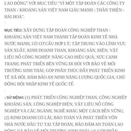
LAO ĐỘNG” VỚI MỤC TIÊU “VÌ MỘT TẬP ĐOÀN CÁC CÔNG TY
THAN - KHOÁNG SẢN VIỆT NAM GIÀU MẠNH - THÂN THIỆN -
HÀI HOÀ”.
XÂY DỰNG TẬP ĐOÀN CÔNG NGHIỆP THAN -
MỤC TIÊU:
KHOÁNG SẢN VIỆT NAM THÀNH TẬP ĐOÀN KINH TẾ NHÀ
NƯỚC MẠNH, CÓ CƠ CẤU HỢP LÝ; TẬP TRUNG VÀO LĨNH VỰC
SẢN XUẤT, KINH DOANH THAN, KHOÁNG SẢN, ĐIỆN, VẬT
LIỆU N
Ổ
CÔNG NGHIỆP. NÂNG CAO HIỆU QUẢ, SỨC CẠNH
TRANH, PHÁT TRIỂN BỀN VỮNG ĐI ĐÔI VỚI BẢO VỆ MÔI
TRƯỜNG SINH THÁI; GÓP PHẦN THÚC ĐẨY PHÁT TRIỂN KINH
TẾ XÃ HỘI, ĐẢM BẢO AN NINH NĂNG LƯỢNG QUỐC GIA, CHỦ
ĐỘNG HỘI NHẬP KINH TẾ QUỐC TẾ.
(1) PHÁT TRIỂN CÔNG NGHIỆP THAN, CÔNG NGHIỆP
- SỨ MỆNH:
KHOÁNG SẢN, CÔNG NGHIỆP ĐIỆN, VẬT LIỆU NỔ CÔNG
NGHIỆP VÀ CÁC NGÀNH, NGHỀ KHÁC MỘT CÁCH BỀN VỮNG;
(2) KINH DOANH CÓ LÃI, BẢO TOÀN VÀ PHÁT TRIỂN VỐN
NHÀ NƯỚC ĐẦU TƯ TẠI TẬP ĐOÀN, BẢO ĐẢM AN TOÀN LAO