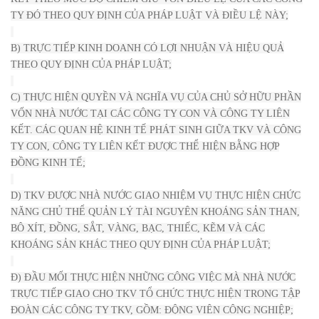
TY ĐÓ THEO QUY ĐỊNH CỦA PHÁP LUẬT VÀ ĐIỀU LỆ NÀY;
B) TRỰC TIẾP KINH DOANH CÓ LỢI NHUẬN VÀ HIỆU QUẢ
THEO QUY ĐỊNH CỦA PHÁP LUẬT;
C) THỰC HIỆN QUYỀN VÀ NGHĨA VỤ CỦA CHỦ SỞ HỮU PHẦN
VỐN NHÀ NƯỚC TẠI CÁC CÔNG TY CON VÀ CÔNG TY LIÊN
KẾT. CÁC QUAN HỆ KINH TẾ PHÁT SINH GIỮA TKV VÀ CÔNG
TY CON, CÔNG TY LIÊN KẾT ĐƯỢC THỂ HIỆN BẰNG HỢP
ĐỒNG KINH TẾ;
D) TKV ĐƯỢC NHÀ NƯỚC GIAO NHIỆM VỤ THỰC HIỆN CHỨC
NĂNG CHỦ THỂ QUẢN LÝ TÀI NGUYÊN KHOÁNG SẢN THAN,
BÔ XÍT, ĐỒNG, SẮT, VÀNG, BẠC, THIẾC, KẼM VÀ CÁC
KHOÁNG SẢN KHÁC THEO QUY ĐỊNH CỦA PHÁP LUẬT;
Đ) ĐẦU MỐI THỰC HIỆN NHỮNG CÔNG VIỆC MÀ NHÀ NƯỚC
TRỰC TIẾP GIAO CHO TKV TỔ CHỨC THỰC HIỆN TRONG TẬP
ĐOÀN CÁC CÔNG TY TKV, GỒM: ĐỘNG VIÊN CÔNG NGHIỆP;