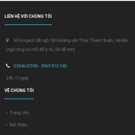
LIÊN HỆ VỚI CHÚNG TÔI
Số 6 ngách 38 ngõ 183 Hoàng văn Thái, Thanh Xuân , Hà Nội
(ngõ rộng có chỗ để ô tô, rất dễ tìm)
0384642598 - 0869 810 340
24h /7 ngày
VỀ CHÚNG TÔI
Trang chủ
Giới thiệu