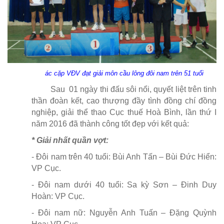
ác cặp VĐV đạt giải môn cầu lông đôi nam trên 51 tuổi
Sau 01 ngày thi đấu sôi nổi, quyết liệt trên tinh
thần đoàn kết, cao thượng đầy tình đồng chí đồng
nghiệp, giải thể thao Cục thuế Hoà Bình, lần thứ I
năm 2016 đã thành công tốt đẹp với kết quả:
* Giải nhất quần vợt:
- Đôi nam trên 40 tuổi: Bùi Anh Tấn – Bùi Đức Hiển:
VP Cục.
- Đôi nam dưới 40 tuổi: Sa kỳ Sơn – Đinh Duy
Hoàn: VP Cục.
- Đôi nam nữ: Nguyễn Anh Tuấn – Đặng Quỳnh