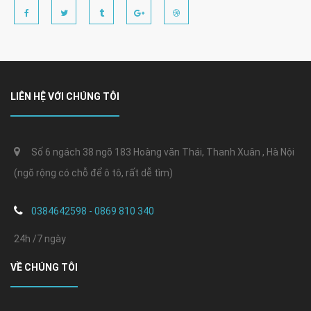
LIÊN HỆ VỚI CHÚNG TÔI
Số 6 ngách 38 ngõ 183 Hoàng văn Thái, Thanh Xuân , Hà Nội
(ngõ rộng có chỗ để ô tô, rất dễ tìm)
0384642598 - 0869 810 340
24h /7 ngày
VỀ CHÚNG TÔI