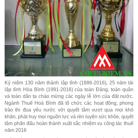
Kỷ niệm 130 năm thành lập tỉnh (1886-2016), 25 năm tái
lập tỉnh Hòa Bình (1991-2016) của toàn Đảng, toàn quân
và toàn dân ta chào mừng các ngày lễ lớn của đất nước.
Ngành Thuế Hoà Bình đã tổ chức các hoạt động, phong
trào thi đua yêu nước với quyết tâm vượt qua mọi khó
khăn, phát huy mọi nguồn lực và rèn luyện sức khỏe, quyết
tâm phấn đấu hoàn thành xuất sắc nhiệm vụ công tác thuế
năm 2016