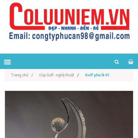
Trang chủ
/
Cúp Golf - nghệ thuật
/
Golf pha lê 01