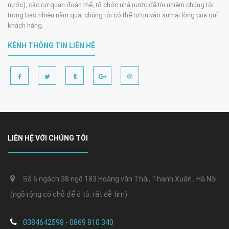
nước), các cơ quan đoàn thể, tổ chức nhà nước đã tín nhiệm chúng tôi
trong bao nhiêu năm qua, chúng tôi có thể tự tin vào sự hài lòng của quí
khách hàng.
KÊNH THÔNG TIN LIÊN HỆ
LIÊN HỆ VỚI CHÚNG TÔI
Số 6 ngách 38 ngõ 183 Hoàng văn Thái, Thanh Xuân , Hà Nội
(ngõ rộng có chỗ để ô tô, rất dễ tìm)
0384642598 - 0869 810 340