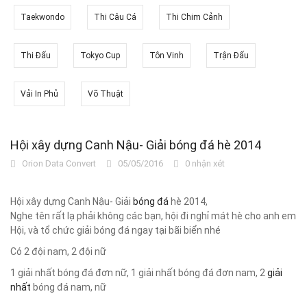
Taekwondo
Thi Câu Cá
Thi Chim Cảnh
Thi Đấu
Tokyo Cup
Tôn Vinh
Trận Đấu
Vải In Phủ
Võ Thuật
Hội xây dựng Canh Nậu- Giải bóng đá hè 2014
Orion Data Convert
05/05/2016
0 nhận xét
Hội xây dựng Canh Nậu- Giải
bóng đá
hè 2014,
Nghe tên rất lạ phải không các bạn, hội đi nghỉ mát hè cho anh em
Hội, và tổ chức giải bóng đá ngay tại bãi biển nhé
Có 2 đội nam, 2 đội nữ
1 giải nhất bóng đá đơn nữ, 1 giải nhất bóng đá đơn nam, 2
giải
nhất
bóng đá nam, nữ