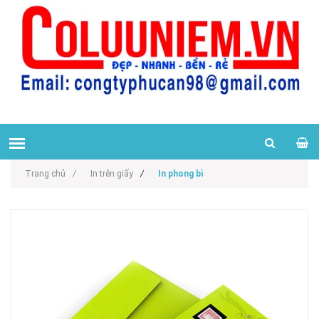
Trang chủ
/
In trên giấy
/
In phong bì