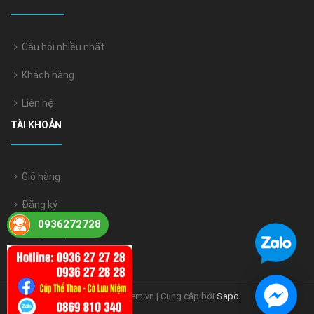
Câu hỏi nhiều nhất
Khách hàng
Liên hệ
TÀI KHOẢN
Giỏ hàng
Đăng ký
0936272728
Đăng nhập
© Bản quyền thuộc về coluuniem.vn | Cung cấp bởi
Sapo