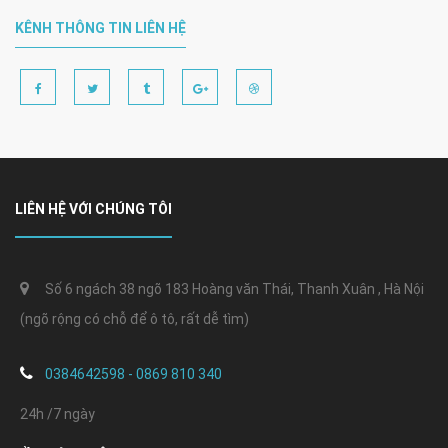
KÊNH THÔNG TIN LIÊN HỆ
LIÊN HỆ VỚI CHÚNG TÔI
Số 6 ngách 38 ngõ 183 Hoàng văn Thái, Thanh Xuân , Hà Nội
(ngõ rộng có chỗ để ô tô, rất dễ tìm)
0384642598 - 0869 810 340
24h /7 ngày