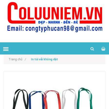
Trang chủ
/
In túi vải không dệt