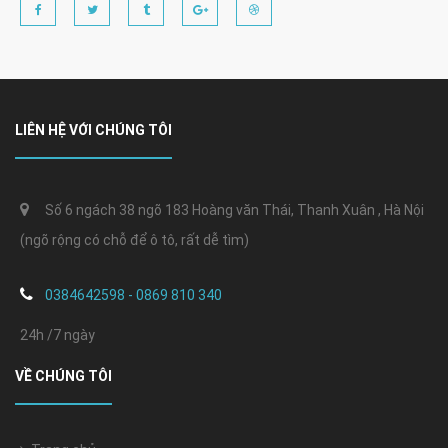
LIÊN HỆ VỚI CHÚNG TÔI
Số 6 ngách 38 ngõ 183 Hoàng văn Thái, Thanh Xuân , Hà Nội
(ngõ rộng có chỗ để ô tô, rất dễ tìm)
0384642598 - 0869 810 340
24h /7 ngày
VỀ CHÚNG TÔI