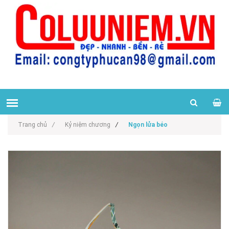
Trang chủ
/
Kỷ niệm chương
/
Ngọn lửa béo