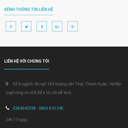
KÊNH THÔNG TIN LIÊN HỆ
LIÊN HỆ VỚI CHÚNG TÔI
Số 6 ngách 38 ngõ 183 Hoàng văn Thái, Thanh Xuân , Hà Nội
(ngõ rộng có chỗ để ô tô, rất dễ tìm)
0384642598 - 0869 810 340
24h /7 ngày