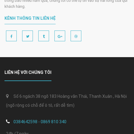
trong bao nhiêu năm qua, chúng tôi có thể tự tin vào sự hài lòng của quí
khách hàng.
KÊNH THÔNG TIN LIÊN HỆ
LIÊN HỆ VỚI CHÚNG TÔI
Số 6 ngách 38 ngõ 183 Hoàng văn Thái, Thanh Xuân , Hà Nội
(ngõ rộng có chỗ để ô tô, rất dễ tìm)
0384642598 - 0869 810 340
24h /7 ngày