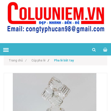
Trang chủ
/
Cúp pha lê
/
Pha lê bắt tay