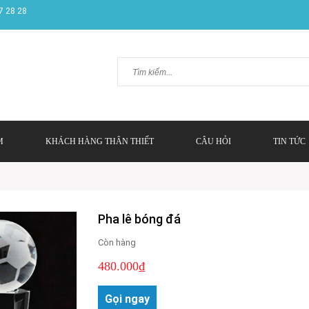
7 28 28
M
KHÁCH HÀNG THÂN THIẾT
CÂU HỎI
TIN TỨC
Pha lê bóng đá
Còn hàng
480.000₫
Gọi ngay