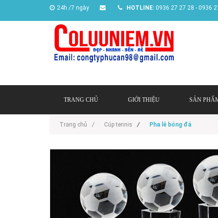
24h /7 ngày
HOTLINE:
0936 27 27 28 - 0936 2
TRANG CHỦ
GIỚI THIỆU
SẢN PHẨ
Trang chủ
/
Cúp tennis
/
Pha lê bóng đá