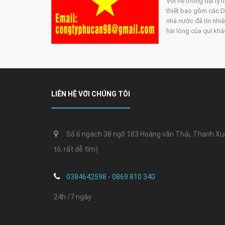
Với hệ thống đại lý 
thiết bao gồm các DN
nhà nước đã tín nhiệ
hài lòng của quí kh
LIÊN HỆ VỚI CHÚNG TÔI
Số 6 ngách 38 ngõ 183 Hoàng văn Thái, Thanh Xuân
tô, rất dễ tìm)
0384642598 - 0869 810 340
24h /7 ngày