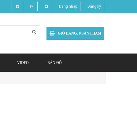
Đăng nhập
Đăng ký
GIỎ HÀNG:
0
SẢN PHẨM
VIDEO
BẢN ĐỒ