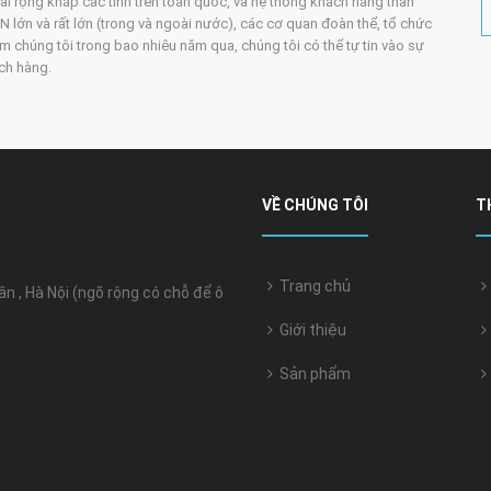
trải rộng khắp các tỉnh trên toàn quốc, và hệ thống khách hàng thân
 lớn và rất lớn (trong và ngoài nước), các cơ quan đoàn thể, tổ chức
m chúng tôi trong bao nhiêu năm qua, chúng tôi có thể tự tin vào sự
ách hàng.
VỀ CHÚNG TÔI
T
Trang chủ
 , Hà Nội (ngõ rộng có chỗ để ô
Giới thiệu
Sản phẩm