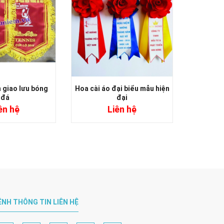
 giao lưu bóng
Hoa cài áo đại biểu mẫu hiện
Mẫu hoa
đá
đại
ên hệ
Liên hệ
ÊNH THÔNG TIN LIÊN HỆ