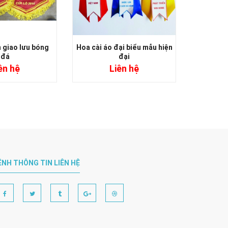
 giao lưu bóng
Hoa cài áo đại biểu mẫu hiện
Mẫu hoa
đá
đại
ên hệ
Liên hệ
ÊNH THÔNG TIN LIÊN HỆ