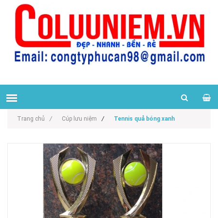
Trang chủ
/
Cúp lưu niệm
/
Tennis quả bóng xanh