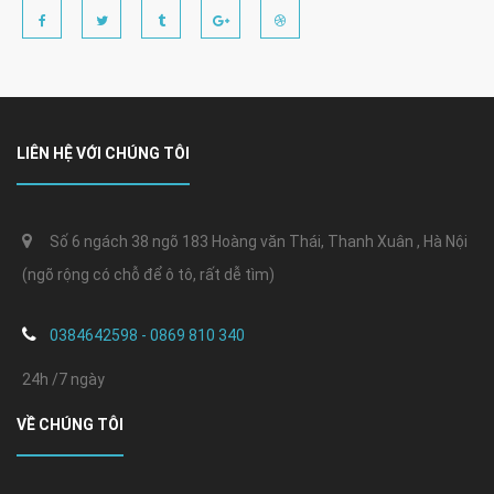
LIÊN HỆ VỚI CHÚNG TÔI
Số 6 ngách 38 ngõ 183 Hoàng văn Thái, Thanh Xuân , Hà Nội
(ngõ rộng có chỗ để ô tô, rất dễ tìm)
0384642598 - 0869 810 340
24h /7 ngày
VỀ CHÚNG TÔI